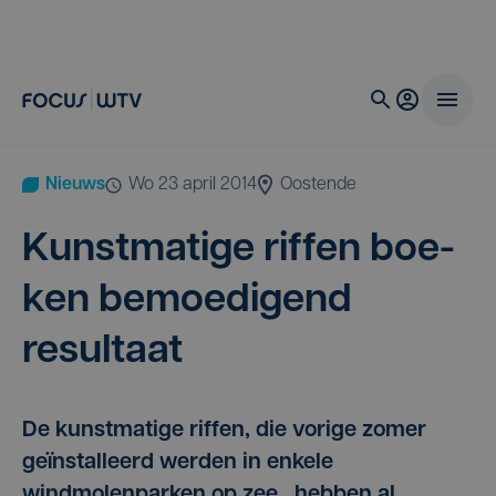
Nieuws
wo 23 april 2014
Oostende
Kunst­ma­ti­ge rif­fen boe­
ken bemoe­di­gend
resultaat
De kunstmatige riffen, die vorige zomer
geïnstalleerd werden in enkele
windmolenparken op zee, hebben al