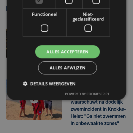
Lees ook
Functioneel
Niet-
geclassificeerd
zo 2 augustus | 14:21
Mirador brengt Noordzee
ALLES ACCEPTEREN
tot leven op Theater Aan
Zee
ALLES AFWIJZEN
DETAILS WEERGEVEN
do 16 juli | 16:32
POWERED BY COOKIESCRIPT
Kustreddingsdienst
waarschuwt na dodelijk
zwemincident in Knokke-
Heist: "Ga niet zwemmen
in onbewaakte zones"