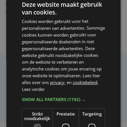
Deze website maakt gebruik
West, dat ook een nieuwe voltijdse gynaecoloog
van cookies.
verwelkomt
Cookies worden gebruikt voor het
personaliseren van advertenties. Sommige
cookies kunnen worden gebruikt voor
gepersonaliseerde doeleinden in niet
gepersonaliseerde advertenties. Deze
website gebruikt noodzakelijke cookies
om de website te verbeteren en
Taalfout opgemerkt?
analytische cookies om jouw ervaring op
onze website te optimaliseren. Lees hier
Heb je een taal- of schrijffout opgemerkt in dit
alles over ons
privacy-
en
cookiebeleid
.
artikel?
Lees verder
SHOW ALL PARTNERS
(1192) →
Laat het ons weten
Strikt
Prestatie
Targeting
noodzakelijk