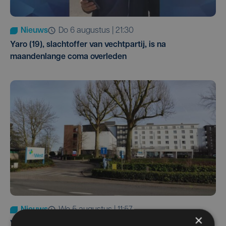
Nieuws
do 6 augustus | 21:30
Yaro (19), slachtoffer van vechtpartij, is na
maandenlange coma overleden
Nieuws
wo 5 augustus | 11:57
×
Vier Oostendse gynaecologen versterken dienst in AZ