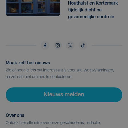
Houthulst en Kortemark
tijdelijk dicht na
gezamenlijke controle
Maak zelf het nieuws
Zie of hoor je iets dat interessant is voor alle West-Vlamingen,
aarzel dan niet om ons te contacteren.
Nieuws melden
Over ons
Ontdek hier alle info over onze geschiedenis, redactie,