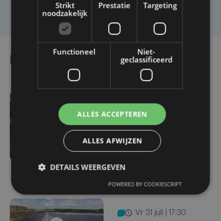
Laat het ons weten
Strikt
Prestatie
Targeting
noodzakelijk
Functioneel
Niet-
geclassificeerd
Lees ook
ma 3 augustus | 17:15
ALLES ACCEPTEREN
Droogte treft
aardappelteelt: "Op
ALLES AFWIJZEN
sommige percelen
verliezen we tot de helft
DETAILS WEERGEVEN
van de opbrengst"
POWERED BY COOKIESCRIPT
vr 31 juli | 17:30