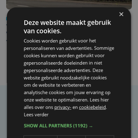
×
Nieuws
wo 5 augustus | 11:57
Deze website maakt gebruik
Vier Oostendse gynaecologen versterken dienst in AZ
van cookies.
West, dat ook een nieuwe voltijdse gynaecoloog
Cookies worden gebruikt voor het
verwelkomt
personaliseren van advertenties. Sommige
cookies kunnen worden gebruikt voor
gepersonaliseerde doeleinden in niet
gepersonaliseerde advertenties. Deze
website gebruikt noodzakelijke cookies
om de website te verbeteren en
analytische cookies om jouw ervaring op
onze website te optimaliseren. Lees hier
Taalfout opgemerkt?
alles over ons
privacy-
en
cookiebeleid
.
Heb je een taal- of schrijffout opgemerkt in dit
Lees verder
artikel?
SHOW ALL PARTNERS
(1192) →