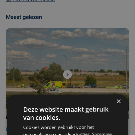
Meest gelezen
×
Deze website maakt gebruik
van cookies.
Cookies worden gebruikt voor het
Nieuws
Update
za 1 augustus | 17:21
personaliseren van advertenties. Sommige