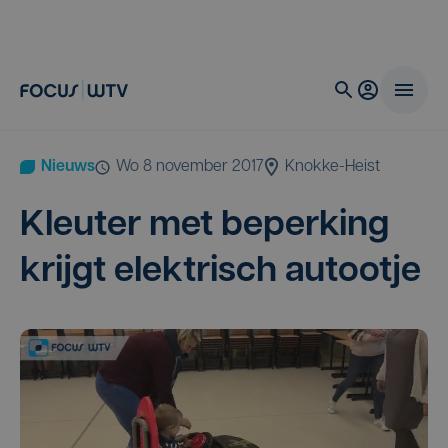
Nieuws
wo 8 november 2017
Knokke-Heist
Kleu­ter met beper­king
krijgt elek­trisch autootje