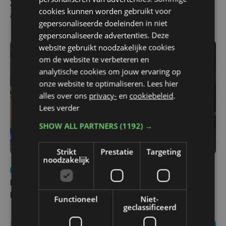
Zwaar ongeval op E403 in Izegem: drie rijstroken
cookies kunnen worden gebruikt voor
afgesloten
gepersonaliseerde doeleinden in niet
gepersonaliseerde advertenties. Deze
website gebruikt noodzakelijke cookies
om de website te verbeteren en
analytische cookies om jouw ervaring op
onze website te optimaliseren. Lees hier
alles over ons
privacy-
en
cookiebeleid
.
Lees verder
SHOW ALL PARTNERS
(1192) →
Strikt
Prestatie
Targeting
noodzakelijk
Nieuws
di 4 augustus | 09:32
Man en vrouw dood aangetroffen in woning in Sint-
Pieters Brugge
Functioneel
Niet-
geclassificeerd