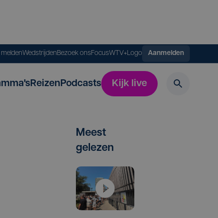
s melden
Wedstrijden
Bezoek ons
FocusWTV+
Logo
Aanmelden
amma's
Reizen
Podcasts
Kijk live
Meest
gelezen