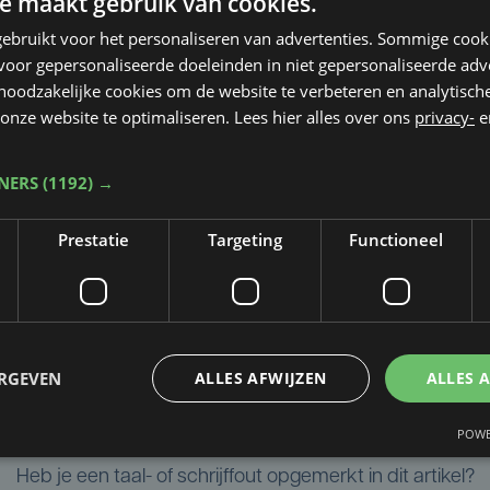
e maakt gebruik van cookies.
ebruikt voor het personaliseren van advertenties. Sommige coo
oor gepersonaliseerde doeleinden in niet gepersonaliseerde adv
 noodzakelijke cookies om de website te verbeteren en analytisc
onze website te optimaliseren. Lees hier alles over ons
privacy-
e
TNERS
(1192) →
Prestatie
Targeting
Functioneel
ERGEVEN
ALLES AFWIJZEN
ALLES 
POWE
Taalfout opgemerkt?
Heb je een taal- of schrijffout opgemerkt in dit artikel?