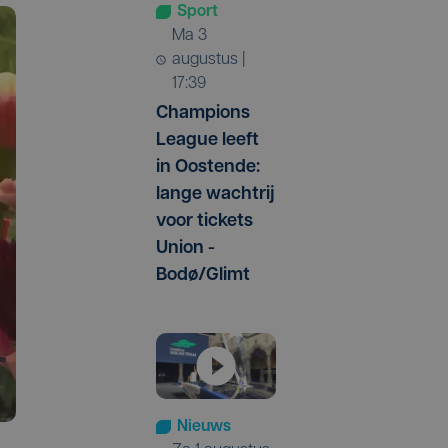
Sport
ma 3
augustus |
17:39
Champions
League leeft
in Oostende:
lange wachtrij
voor tickets
Union -
Bodø/Glimt
Nieuws