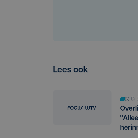
Lees ook
d
Overl
"Alle
herin