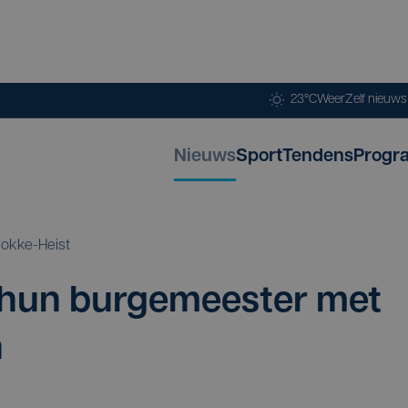
23°C
Weer
Zelf nieuw
Nieuws
Sport
Tendens
Progr
okke-Heist
hun bur­ge­mees­ter met
n