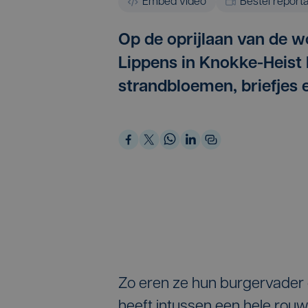
Embed video
Bestel report
Op de oprijlaan van de 
Lippens in Knokke-Heist
strandbloemen, briefjes 
Zo eren ze hun burgervader 
heeft intussen een hele ro