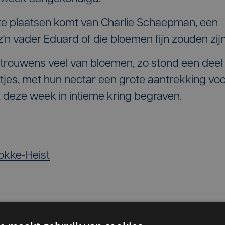
te plaatsen komt van Charlie Schaepman, een
'n vader Eduard of die bloemen fijn zouden zijn
trouwens veel van bloemen, zo stond een deel
metjes, met hun nectar een grote aantrekking vo
 deze week in intieme kring begraven.
okke-Heist
ens