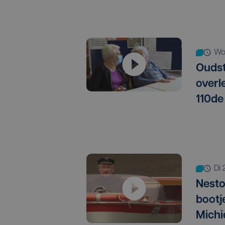
w
Oudst
overl
110de
d
Nesto
boot
Michi