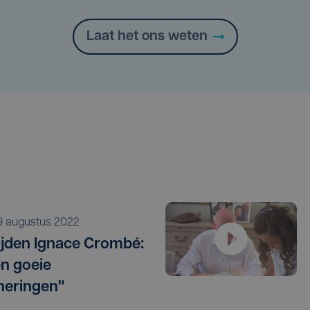
Laat het ons weten
i 9 augustus 2022
ijden Ignace Crombé:
en goeie
neringen"