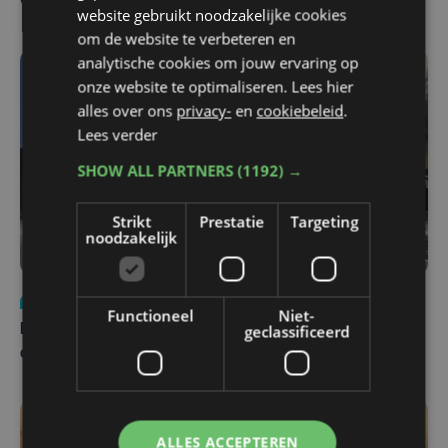
voor tickets Union - Bodø/Glimt
website gebruikt noodzakelijke cookies
om de website te verbeteren en
analytische cookies om jouw ervaring op
onze website te optimaliseren. Lees hier
alles over ons
privacy-
en
cookiebeleid
.
Lees verder
SHOW ALL PARTNERS
(1192) →
Strikt
Prestatie
Targeting
noodzakelijk
Nieuws
za 1 augustus | 22:36
Functioneel
Niet-
geclassificeerd
Belgisch Solar Team met West-Vlamingen wint voor
eerst in VS
ALLES ACCEPTEREN