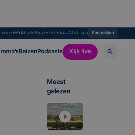
s melden
Wedstrijden
Bezoek ons
FocusWTV+
Logo
Aanmelden
amma's
Reizen
Podcasts
Kijk live
Meest
gelezen