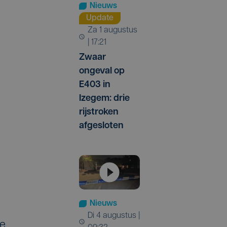
Nieuws
Update
za 1 augustus
| 17:21
Zwaar
ongeval op
E403 in
Izegem: drie
rijstroken
afgesloten
Nieuws
di 4 augustus |
oe