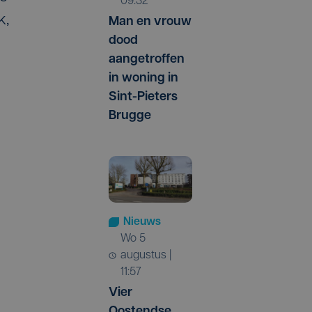
09:32
k,
Man en vrouw
dood
aangetroffen
in woning in
Sint-Pieters
Brugge
Nieuws
wo 5
augustus |
11:57
Vier
Oostendse