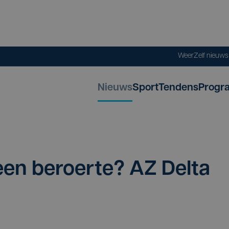
Weer
Zelf nieuw
Nieuws
Sport
Tendens
Progr
een beroer­te?
AZ
Del­ta