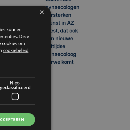
gynaecologen
×
versterken
dienst in AZ
kies kunnen
West, dat ook
ertenties. Deze
een nieuwe
he cookies om
voltijdse
n
cookiebeleid
.
gynaecoloog
verwelkomt
Niet-
geclassificeerd
ACCEPTEREN