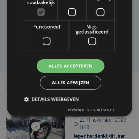
noodzakelijk
Taalfout opgemerkt?
Heb je een taal- of schrijffout opgemerkt in dit
Functioneel
Niet-
geclassificeerd
artikel?
Laat het ons weten
ALLES ACCEPTEREN
ALLES AFWIJZEN
Lees ook
DETAILS WEERGEVEN
POWERED BY COOKIESCRIPT
za 11 november 2023 |
11:48
Ieper herdenkt dit jaar