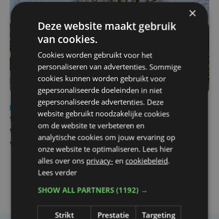
×
Deze website maakt gebruik
van cookies.
Cookies worden gebruikt voor het
personaliseren van advertenties. Sommige
cookies kunnen worden gebruikt voor
gepersonaliseerde doeleinden in niet
gepersonaliseerde advertenties. Deze
Nieuws
wo 5 augustus | 11:57
website gebruikt noodzakelijke cookies
Vier Oostendse gynaecologen versterken dienst in AZ
om de website te verbeteren en
West, dat ook een nieuwe voltijdse gynaecoloog
analytische cookies om jouw ervaring op
verwelkomt
onze website te optimaliseren. Lees hier
alles over ons
privacy-
en
cookiebeleid
.
Lees verder
SHOW ALL PARTNERS
(1192) →
Strikt
Prestatie
Targeting