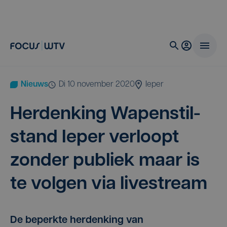
Nieuws
di 10 november 2020
Ieper
Her­den­king Wapen­stil­
stand Ieper ver­loopt
zon­der publiek maar is
te vol­gen via livestream
De beperkte herdenking van