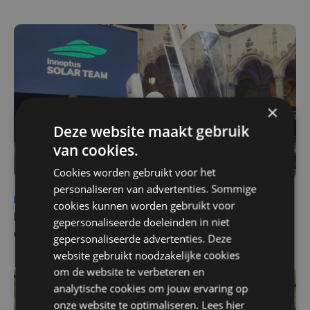
×
Deze website maakt gebruik
van cookies.
Cookies worden gebruikt voor het
personaliseren van advertenties. Sommige
Nieuws
za 1 augustus | 22:36
cookies kunnen worden gebruikt voor
Belgisch Solar Team met West-Vlamingen wint voor
gepersonaliseerde doeleinden in niet
eerst in VS
gepersonaliseerde advertenties. Deze
website gebruikt noodzakelijke cookies
om de website te verbeteren en
analytische cookies om jouw ervaring op
onze website te optimaliseren. Lees hier