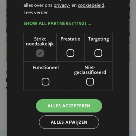
alles over ons
privacy-
en
cookiebeleid
.
Lees verder
SHOW ALL PARTNERS
(1192) →
Strikt
Prestatie
Targeting
noodzakelijk
Functioneel
Niet-
geclassificeerd
Sport
vr 31 juli | 12:46
Net voor kraker tegen Essevee: match van KV Kortrijk
op Anderlecht uitgesteld door Europees voetbal
ALLES ACCEPTEREN
ALLES AFWIJZEN