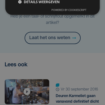
DETAILS WEERGEVEN
Taalfout opgemerkt?
POWERED BY COOKIESCRIPT
Heb je een taal- of schrijffout opgemerkt in dit
artikel?
Laat het ons weten
Lees ook
vr 30 september 2016
Deuren Karmeliet gaan
vanavond definitief dicht