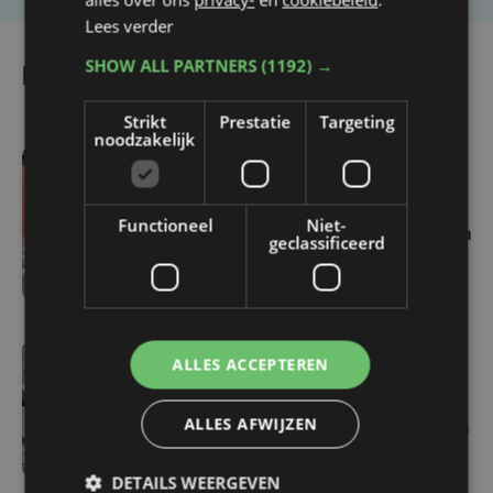
Lees verder
SHOW ALL PARTNERS
(1192) →
Lees ook
Strikt
Prestatie
Targeting
noodzakelijk
do 18 juni | 14:56
Gaslek in Zarren: buurt
Functioneel
Niet-
geëvacueerd, "maar geen
geclassificeerd
gevaar"
ALLES ACCEPTEREN
di 16 juni | 09:42
Elf bewoners tijdelijk
ALLES AFWIJZEN
geëvacueerd na gaslek in
centrum van Tielt
DETAILS WEERGEVEN