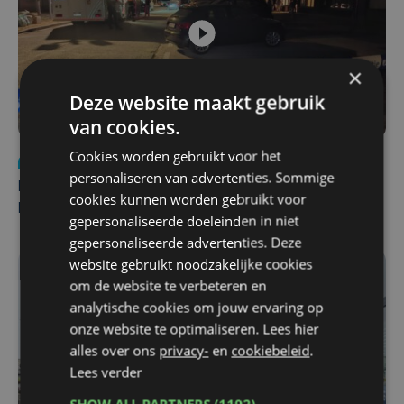
×
Deze website maakt gebruik
van cookies.
Cookies worden gebruikt voor het
Nieuws
di 4 augustus | 09:32
personaliseren van advertenties. Sommige
Man en vrouw dood aangetroffen in woning in Sint-
cookies kunnen worden gebruikt voor
Pieters Brugge
gepersonaliseerde doeleinden in niet
gepersonaliseerde advertenties. Deze
website gebruikt noodzakelijke cookies
om de website te verbeteren en
analytische cookies om jouw ervaring op
onze website te optimaliseren. Lees hier
alles over ons
privacy-
en
cookiebeleid
.
Lees verder