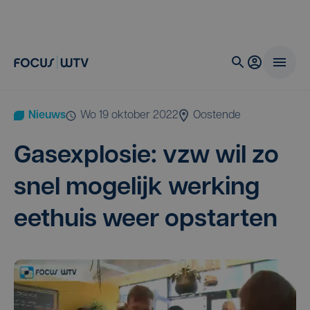
Nieuws
wo 19 oktober 2022
Oostende
Gas­ex­plo­sie: vzw wil zo
snel moge­lijk wer­king
eet­huis weer opstarten