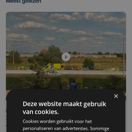
Meest gelezen
×
Deze website maakt gebruik
van cookies.
Nieuws
Update
za 1 augustus | 17:21
Zwaar ongeval op E403 in Izegem: drie rijstroken
Cookies worden gebruikt voor het
afgesloten
personaliseren van advertenties. Sommige