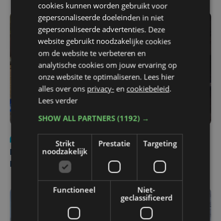
cookies kunnen worden gebruikt voor
gepersonaliseerde doeleinden in niet
gepersonaliseerde advertenties. Deze
website gebruikt noodzakelijke cookies
om de website te verbeteren en
analytische cookies om jouw ervaring op
onze website te optimaliseren. Lees hier
alles over ons
privacy-
en
cookiebeleid
.
Lees verder
SHOW ALL PARTNERS
(1192) →
Nieuws
di 4 augustus | 09:32
Strikt
Prestatie
Targeting
noodzakelijk
Man en vrouw dood aangetroffen in woning in Sint-
Pieters Brugge
Functioneel
Niet-
geclassificeerd