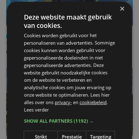
×
Deze website maakt gebruik
van cookies.
Cookies worden gebruikt voor het
Nieuws
do 6 augustus | 21:30
personaliseren van advertenties. Sommige
Yaro (19), slachtoffer van vechtpartij, is na
cookies kunnen worden gebruikt voor
maandenlange coma overleden
gepersonaliseerde doeleinden in niet
gepersonaliseerde advertenties. Deze
website gebruikt noodzakelijke cookies
om de website te verbeteren en
analytische cookies om jouw ervaring op
onze website te optimaliseren. Lees hier
alles over ons
privacy-
en
cookiebeleid
.
Lees verder
SHOW ALL PARTNERS
(1192) →
Strikt
Prestatie
Targeting