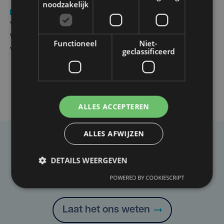
noodzakelijk
Nieuws
wo 5 augustus | 11:57
Vier Oostendse gynaecologen versterken dienst in AZ
West, dat ook een nieuwe voltijdse gynaecoloog
Functioneel
Niet-
verwelkomt
geclassificeerd
ALLES ACCEPTEREN
ALLES AFWIJZEN
Taalfout opgemerkt?
DETAILS WEERGEVEN
Heb je een taal- of schrijffout opgemerkt in dit
artikel?
POWERED BY COOKIESCRIPT
Laat het ons weten