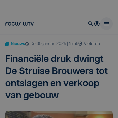
Nieuws
do 30 januari 2025 | 15:56
Vleteren
Finan­ci­ë­le druk dwingt
De Strui­se Brou­wers tot
ont­sla­gen en ver­koop
van gebouw