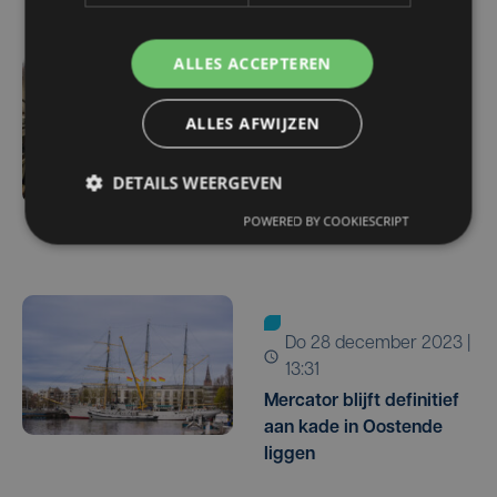
ALLES ACCEPTEREN
do 23 oktober | 14:26
Vaart Mercator straks
ALLES AFWIJZEN
weer uit met originele
motor? Studenten
DETAILS WEERGEVEN
herstellen historische
POWERED BY COOKIESCRIPT
motor
do 28 december 2023 |
13:31
Mercator blijft definitief
aan kade in Oostende
liggen