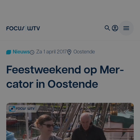
Nieuws
za 1 april 2017
Oostende
Feest­week­end op Mer­
ca­tor in Oostende