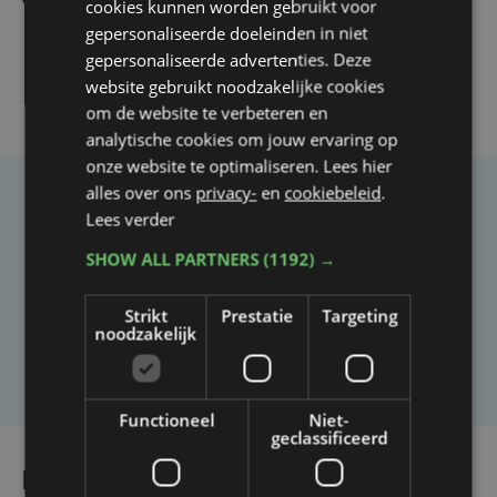
cookies kunnen worden gebruikt voor
gepersonaliseerde doeleinden in niet
gepersonaliseerde advertenties. Deze
website gebruikt noodzakelijke cookies
om de website te verbeteren en
analytische cookies om jouw ervaring op
onze website te optimaliseren. Lees hier
alles over ons
privacy-
en
cookiebeleid
.
Taalfout opgemerkt?
Lees verder
Heb je een taal- of schrijffout opgemerkt in dit
SHOW ALL PARTNERS
(1192) →
artikel?
Strikt
Prestatie
Targeting
noodzakelijk
Laat het ons weten
Functioneel
Niet-
geclassificeerd
Lees ook