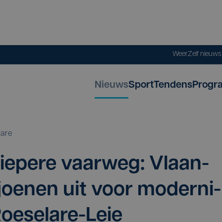
Weer
Zelf nieuw
Nieuws
Sport
Tendens
Progr
lare
ie­pe­re vaar­weg: Vlaan­
­joe­nen uit voor moder­ni­
Roeselare-Leie