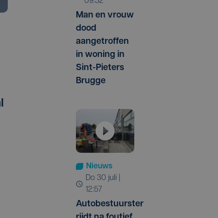
09:32
Man en vrouw
dood
aangetroffen
in woning in
Sint-Pieters
Brugge
l
Nieuws
do 30 juli |
12:57
Autobestuurster
rijdt na foutief