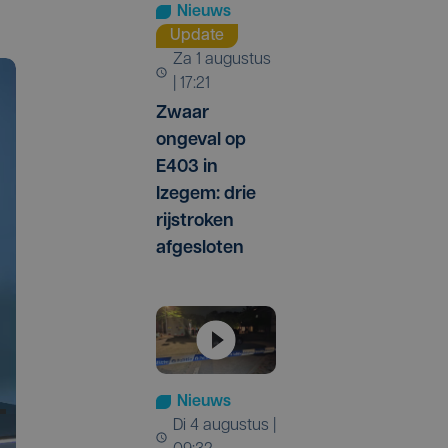
Nieuws
Update
za 1 augustus
| 17:21
Zwaar
ongeval op
E403 in
Izegem: drie
rijstroken
afgesloten
Nieuws
di 4 augustus |