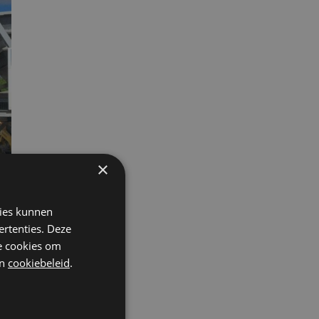
×
kies kunnen
ertenties. Deze
he cookies om
n
cookiebeleid
.