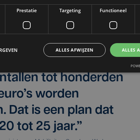
ick De Ridder is het kanaal dringend aan
Prestatie
Targeting
Functioneel
al dateert van het einde van de 19de eeuw. Het
ker als we kijken naar het potentieel voor de
ERGEVEN
ALLES AFWIJZEN
ALLES 
POWE
entallen tot honderden
euro’s worden
. Dat is een plan dat
20 tot 25 jaar.”