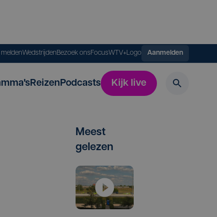
s melden
Wedstrijden
Bezoek ons
FocusWTV+
Logo
Aanmelden
amma's
Reizen
Podcasts
Kijk live
Meest
gelezen