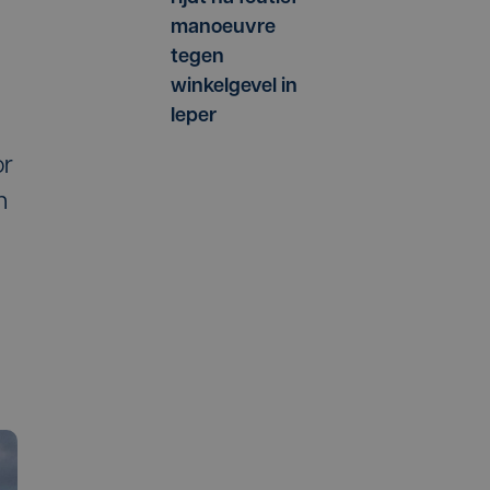
manoeuvre
tegen
winkelgevel in
Ieper
or
n