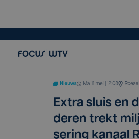
Nieuws
ma 11 mei | 12:08
Roese
Extra sluis en d
de­ren trekt mil
se­ring kanaal 