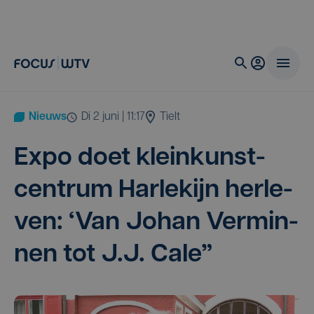
Nieuws
di 2 juni | 11:17
Tielt
Expo doet klein­kunst­
cen­trum Har­le­kijn her­le­
ven:
‘
Van Johan Ver­min­
nen tot J.J. Cale”