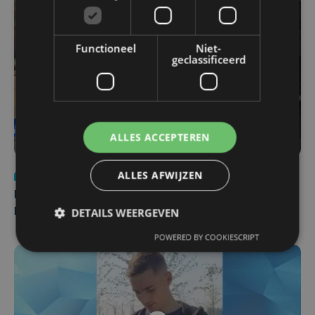
Functioneel
Niet-
geclassificeerd
ALLES ACCEPTEREN
ALLES AFWIJZEN
Nieuws
di 4 augustus | 09:32
Man en vrouw dood aangetroffen in woning in Sint-
DETAILS WEERGEVEN
Pieters Brugge
POWERED BY COOKIESCRIPT