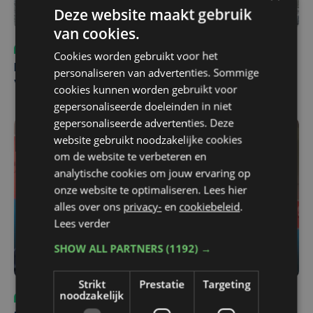
Deze website maakt gebruik
van cookies.
Sport
do 6 augustus | 10:49
Cookies worden gebruikt voor het
Margot Vanpachtenbeke beklimt zeven keer de Mont
personaliseren van advertenties. Sommige
Ventoux
cookies kunnen worden gebruikt voor
gepersonaliseerde doeleinden in niet
gepersonaliseerde advertenties. Deze
website gebruikt noodzakelijke cookies
om de website te verbeteren en
analytische cookies om jouw ervaring op
onze website te optimaliseren. Lees hier
alles over ons
privacy-
en
cookiebeleid
.
Lees verder
SHOW ALL PARTNERS
(1192) →
Strikt
Prestatie
Targeting
noodzakelijk
Sport
zo 2 augustus | 14:33