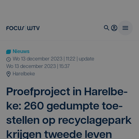
Nieuws
wo 13 december 2023 | 11:22
| update
wo 13 december 2023 | 15:37
Harelbeke
Proef­pro­ject in Harel­be­
ke:
260
gedump­te toe­
stel­len op recy­cla­ge­park
krij­gen twee­de leven