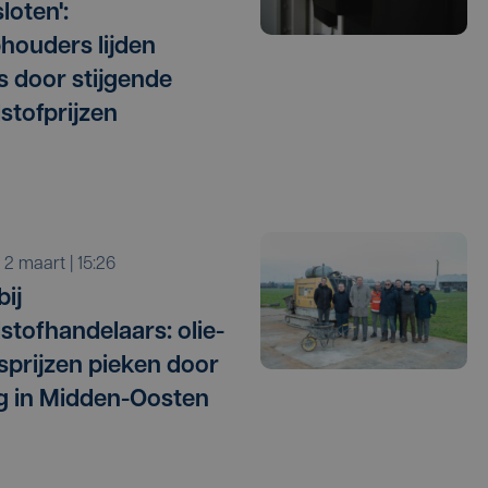
loten':
ouders lijden
es door stijgende
stofprijzen
a 2 maart | 15:26
bij
stofhandelaars: olie-
sprijzen pieken door
g in Midden-Oosten