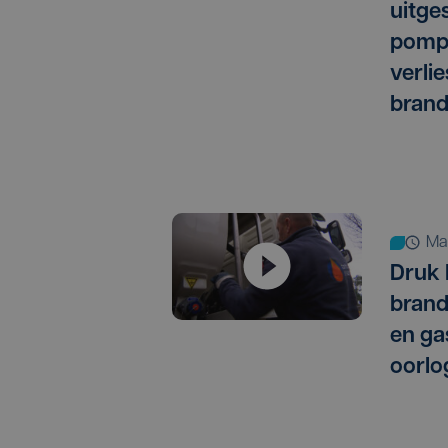
uitges
pomph
verli
brand
m
Druk 
brand
en ga
oorlo