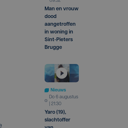
09:32
Man en vrouw
dood
aangetroffen
in woning in
Sint-Pieters
Brugge
Nieuws
do 6 augustus
| 21:30
Yaro (19),
slachtoffer
e
van