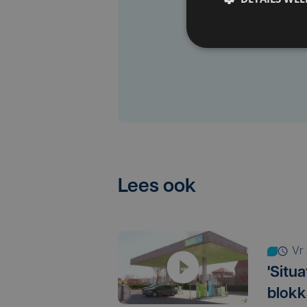
Lees ook
v
'Situ
blokk