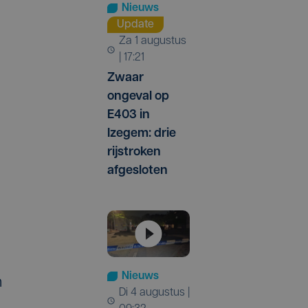
Nieuws
Update
za 1 augustus
| 17:21
Zwaar
ongeval op
E403 in
Izegem: drie
rijstroken
afgesloten
Nieuws
n
di 4 augustus |