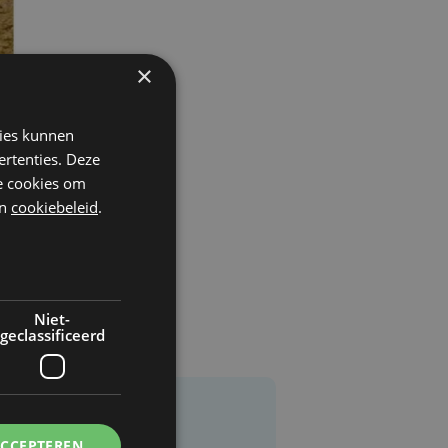
×
kies kunnen
ertenties. Deze
he cookies om
n
cookiebeleid
.
Niet-
geclassificeerd
ACCEPTEREN