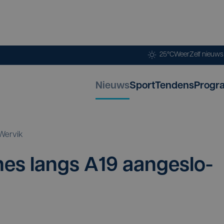
25°C
Weer
Zelf nieuw
Nieuws
Sport
Tendens
Progr
Wervik
­nes langs
A
19
aan­ge­slo­