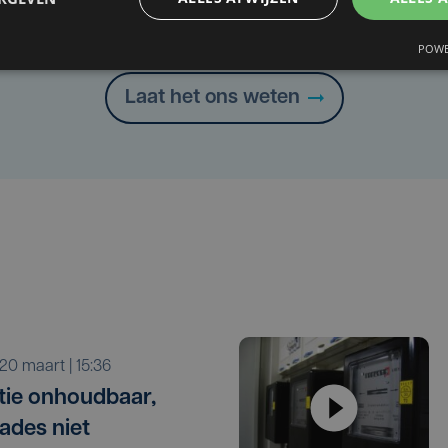
Heb je een taal- of schrijffout opgemerkt in dit artikel?
POWE
Laat het ons weten
r 20 maart | 15:36
atie onhoudbaar,
ades niet