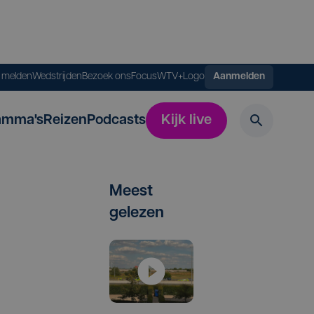
s melden
Wedstrijden
Bezoek ons
FocusWTV+
Logo
Aanmelden
amma's
Reizen
Podcasts
Kijk live
Meest
gelezen