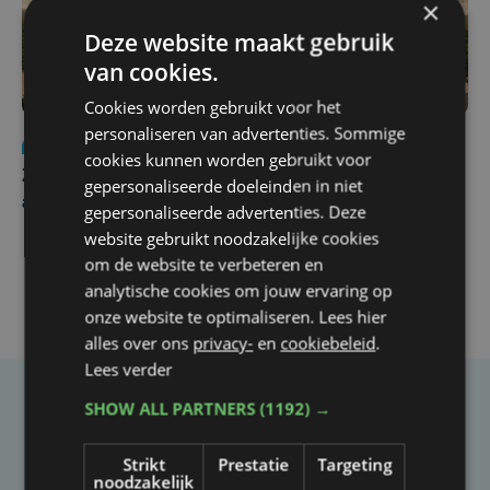
×
Deze website maakt gebruik
van cookies.
Cookies worden gebruikt voor het
personaliseren van advertenties. Sommige
Nieuws
Update
za 1 augustus | 17:21
cookies kunnen worden gebruikt voor
Zwaar ongeval op E403 in Izegem: drie rijstroken
gepersonaliseerde doeleinden in niet
afgesloten
gepersonaliseerde advertenties. Deze
website gebruikt noodzakelijke cookies
om de website te verbeteren en
analytische cookies om jouw ervaring op
onze website te optimaliseren. Lees hier
alles over ons
privacy-
en
cookiebeleid
.
Lees verder
SHOW ALL PARTNERS
(1192) →
Taalfout opgemerkt?
Heb je een taal- of schrijffout opgemerkt in dit
Strikt
Prestatie
Targeting
noodzakelijk
artikel?