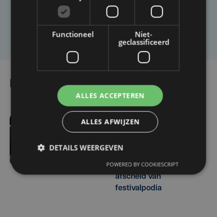
Laat het ons weten
Functioneel
Niet-
geclassificeerd
Lees ook
ALLES ACCEPTEREN
ALLES AFWIJZEN
vr 7 augustus | 11:43
Alcatraz voor het eerst
DETAILS WEERGEVEN
volledig uitverkocht:
POWERED BY COOKIESCRIPT
Channel Zero neemt
afscheid van
festivalpodia