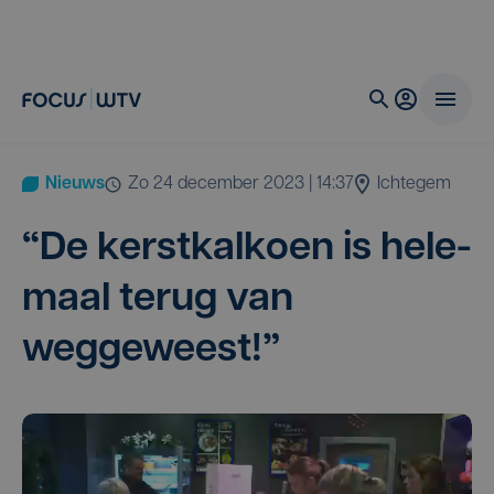
Nieuws
zo 24 december 2023 | 14:37
Ichtegem
“
De kerst­kal­koen is hele­
maal terug van
weggeweest!”