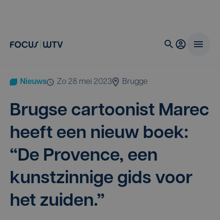
Nieuws
zo 28 mei 2023
Brugge
Brug­se car­too­nist Marec
heeft een nieuw boek:
“
De Pro­ven­ce, een
kunst­zin­ni­ge gids voor
het zuiden.”