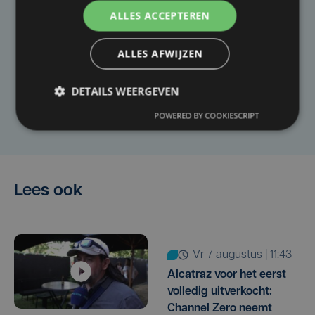
ALLES ACCEPTEREN
Taalfout opgemerkt?
Heb je een taal- of schrijffout opgemerkt in dit
ALLES AFWIJZEN
artikel?
DETAILS WEERGEVEN
Laat het ons weten
POWERED BY COOKIESCRIPT
Lees ook
vr 7 augustus | 11:43
Alcatraz voor het eerst
volledig uitverkocht:
Channel Zero neemt