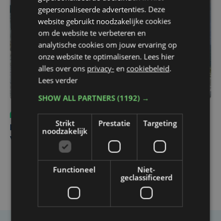
gepersonaliseerde advertenties. Deze
website gebruikt noodzakelijke cookies
om de website te verbeteren en
analytische cookies om jouw ervaring op
onze website te optimaliseren. Lees hier
alles over ons
privacy-
en
cookiebeleid
.
Lees verder
SHOW ALL PARTNERS
(1192) →
Sport
do 6 augustus | 10:49
Strikt
Prestatie
Targeting
Margot Vanpachtenbeke beklimt zeven keer de Mont
noodzakelijk
Ventoux
Functioneel
Niet-
geclassificeerd