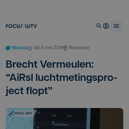
Nieuws
wo 8 mei 2019
Roeselare
Brecht Ver­meu­len:
“
AiRsl lucht­me­tings­pro­
ject flopt”