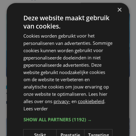
×
Deze website maakt gebruik
van cookies.
Cookies worden gebruikt voor het
personaliseren van advertenties. Sommige
cookies kunnen worden gebruikt voor
gepersonaliseerde doeleinden in niet
gepersonaliseerde advertenties. Deze
website gebruikt noodzakelijke cookies
om de website te verbeteren en
analytische cookies om jouw ervaring op
Nieuws
do 6 augustus | 21:30
onze website te optimaliseren. Lees hier
Yaro (19), slachtoffer van vechtpartij, is na
alles over ons
privacy-
en
cookiebeleid
.
maandenlange coma overleden
Lees verder
SHOW ALL PARTNERS
(1192) →
Strikt
Prestatie
Targeting