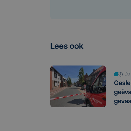
Lees ook
do
Gasle
geëva
gevaa