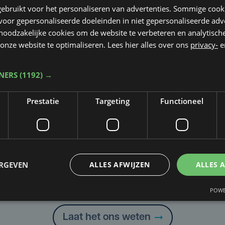
ebruikt voor het personaliseren van advertenties. Sommige coo
oor gepersonaliseerde doeleinden in niet gepersonaliseerde adv
 noodzakelijke cookies om de website te verbeteren en analytisc
onze website te optimaliseren. Lees hier alles over ons
privacy-
e
TNERS
(1192) →
Prestatie
Targeting
Functioneel
ERGEVEN
ALLES AFWIJZEN
ALLES 
Taalfout opgemerkt?
Heb je een taal- of schrijffout opgemerkt in dit artikel?
POWE
Laat het ons weten