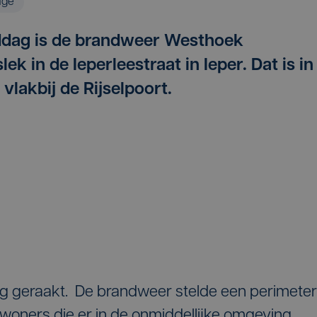
age
iddag is de brandweer Westhoek
k in de Ieperleestraat in Ieper. Dat is in
vlakbij de Rijselpoort.
ng geraakt. De brandweer stelde een perimeter
woners die er in de onmiddellijke omgeving