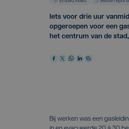
Embed video
Bestel report
Iets voor drie uur vanm
opgeroepen voor een gasle
het centrum van de stad, 
Bij werken was een gasleidi
in en evacueerde 20 à 30 be