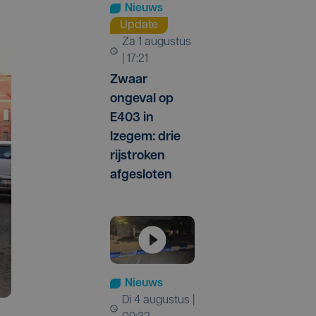
Nieuws
Update
za 1 augustus
| 17:21
Zwaar
ongeval op
E403 in
Izegem: drie
rijstroken
afgesloten
Nieuws
di 4 augustus |