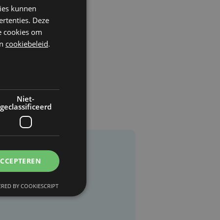
kies kunnen
ertenties. Deze
he cookies om
n
cookiebeleid
.
Niet-
geclassificeerd
ACCEPTEREN
RED BY COOKIESCRIPT