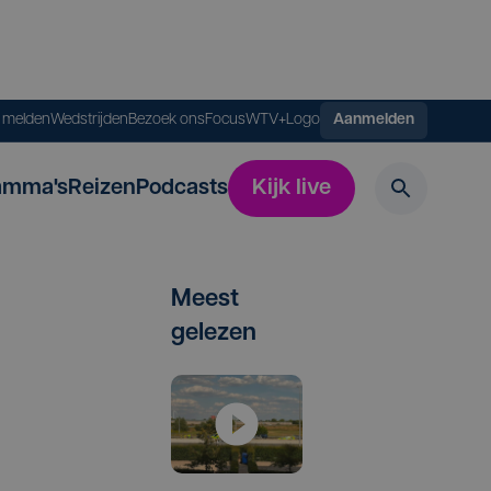
s melden
Wedstrijden
Bezoek ons
FocusWTV+
Logo
Aanmelden
amma's
Reizen
Podcasts
Kijk live
Meest
gelezen