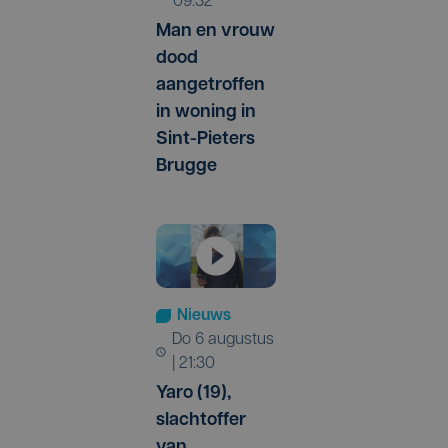
09:32
Man en vrouw
dood
aangetroffen
in woning in
Sint-Pieters
Brugge
Nieuws
do 6 augustus
| 21:30
Yaro (19),
slachtoffer
van