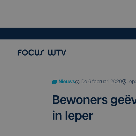
Nieuws
do 6 februari 2020
Iep
Bewo­ners geë­v
in Ieper