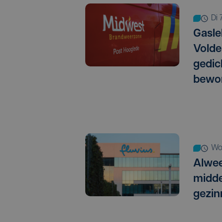
di
Gasle
Volder
gedic
bewo
w
Alwee
midde
gezin