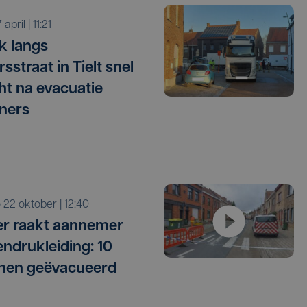
 7 april | 11:21
k langs
sstraat in Tielt snel
ht na evacuatie
ners
o 22 oktober | 12:40
r raakt aannemer
ndrukleiding: 10
nen geëvacueerd