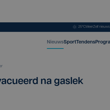
25°C
Weer
Zelf nieuw
Nieuws
Sport
Tendens
Progr
er
a­cu­eerd na gas­lek