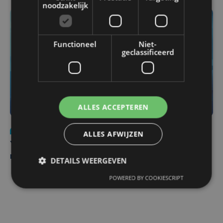
noodzakelijk
Functioneel
Niet-
geclassificeerd
ALLES ACCEPTEREN
Nieuws
do 6 augustus | 21:30
ALLES AFWIJZEN
Yaro (19), slachtoffer van vechtpartij, is na
maandenlange coma overleden
DETAILS WEERGEVEN
POWERED BY COOKIESCRIPT