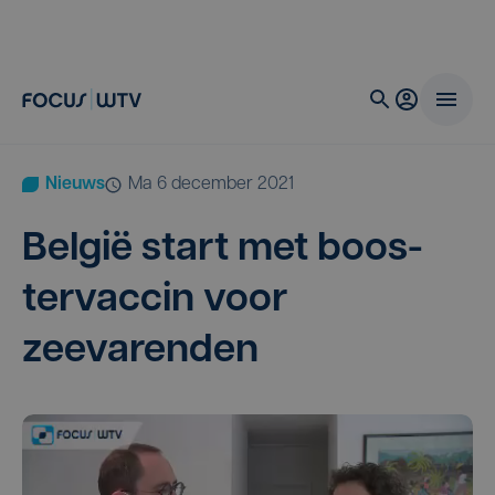
Nieuws
ma 6 december 2021
Bel­gië start met boos­
ter­vac­cin voor
zeevarenden