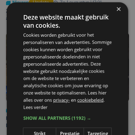
Nieuws
Update
za 1 augustus | 17:21
×
Zwaar ongeval op E403 in Izegem: drie rijstroken
Deze website maakt gebruik
afgesloten
van cookies.
Cookies worden gebruikt voor het
personaliseren van advertenties. Sommige
cookies kunnen worden gebruikt voor
gepersonaliseerde doeleinden in niet
gepersonaliseerde advertenties. Deze
website gebruikt noodzakelijke cookies
om de website te verbeteren en
analytische cookies om jouw ervaring op
onze website te optimaliseren. Lees hier
alles over ons
privacy-
en
cookiebeleid
.
Lees verder
Nieuws
di 4 augustus | 09:32
SHOW ALL PARTNERS
(1192) →
Man en vrouw dood aangetroffen in woning in Sint-
Pieters Brugge
Strikt
Prestatie
Targeting