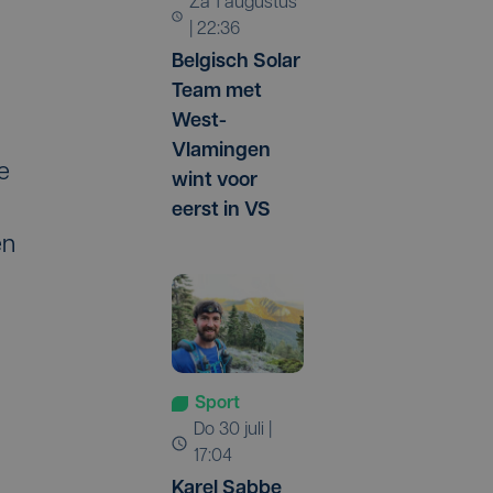
za 1 augustus
| 22:36
Belgisch Solar
Team met
West-
Vlamingen
e
wint voor
eerst in VS
en
Sport
do 30 juli |
17:04
Karel Sabbe