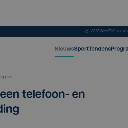
23°C
Weer
Zelf nieuw
Nieuws
Sport
Tendens
Progr
vegem
een tele­foon- en
ding