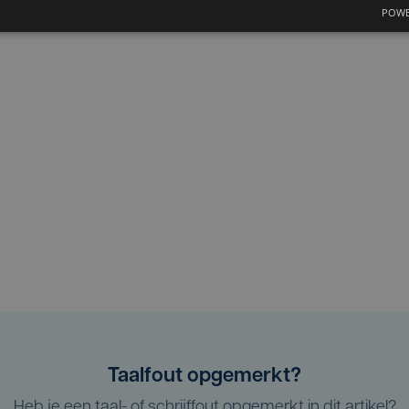
POWE
Taalfout opgemerkt?
Heb je een taal- of schrijffout opgemerkt in dit artikel?