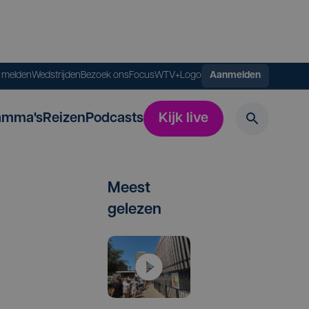
s melden
Wedstrijden
Bezoek ons
FocusWTV+
Logo
Aanmelden
amma's
Reizen
Podcasts
Kijk live
Meest
gelezen