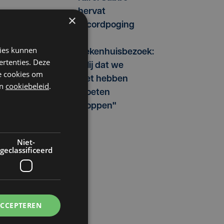
hervat
×
recordpoging
na
kies kunnen
ziekenhuisbezoek:
ertenties. Deze
"Blij dat we
he cookies om
niet hebben
n
cookiebeleid
.
moeten
stoppen"
Niet-
geclassificeerd
ACCEPTEREN