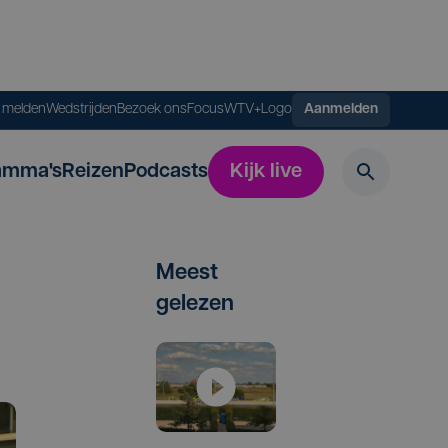
s melden
Wedstrijden
Bezoek ons
FocusWTV+
Logo
Aanmelden
amma's
Reizen
Podcasts
Kijk live
Meest
gelezen