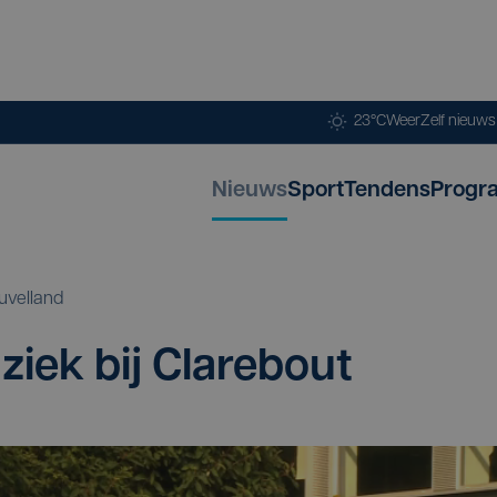
23°C
Weer
Zelf nieuw
Nieuws
Sport
Tendens
Progr
uvelland
ziek bij Clarebout