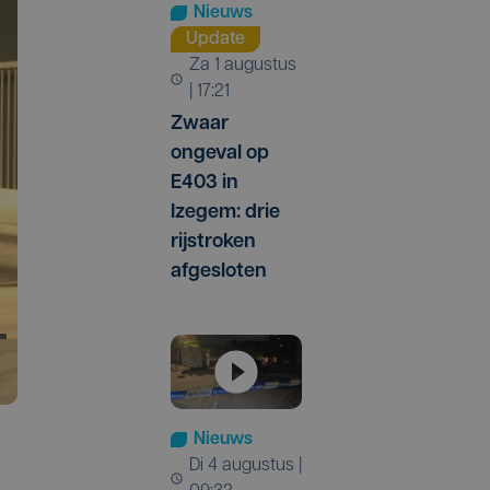
Nieuws
Update
za 1 augustus
| 17:21
Zwaar
ongeval op
E403 in
Izegem: drie
rijstroken
afgesloten
Nieuws
di 4 augustus |