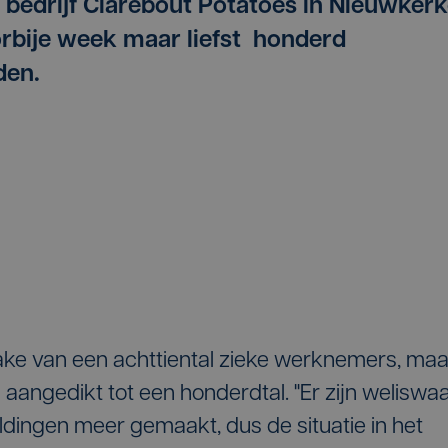
bedrijf Clarebout Potatoes in Nieuwker
oorbije week maar liefst honderd
den.
ke van een achttiental zieke werknemers, maa
s aangedikt tot een honderdtal. "Er zijn weliswa
ldingen meer gemaakt, dus de situatie in het