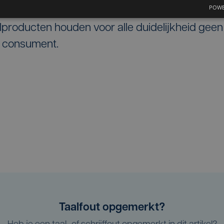
POWE
ageren, maar verleent volledige medewerking aan
producten houden voor alle duidelijkheid geen
e consument.
Taalfout opgemerkt?