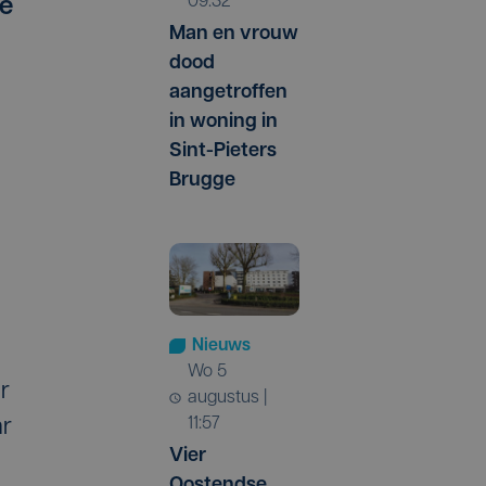
09:32
ke
Man en vrouw
dood
aangetroffen
in woning in
Sint-Pieters
Brugge
Nieuws
wo 5
r
augustus |
11:57
ar
Vier
Oostendse