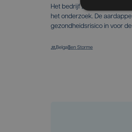
Het bedrijf zelf wil niet re
het onderzoek. De aardappel
gezondheidsrisico in voor d
Belga
Ben Storme