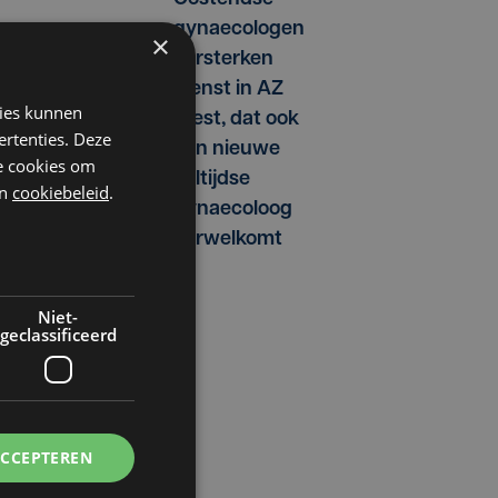
gynaecologen
×
versterken
dienst in AZ
kies kunnen
West, dat ook
ertenties. Deze
een nieuwe
he cookies om
p
voltijdse
n
cookiebeleid
.
gynaecoloog
e
verwelkomt
Niet-
geclassificeerd
n
n
ACCEPTEREN