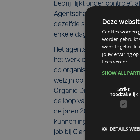
bedrijf lijkt onder controle",
Agentschap Zorg en Gezondh
Deze websit
dezelfde symptomen. Ze klag
Cookies worden g
enkele dagen verdwijnen di
worden gebruikt v
website gebruikt
Het agentschap Zorg en Gezo
jouw ervaring op 
het werk onderzoeken de zaak
Lees verder
op organisch stof zijn mogeli
SHOW ALL PAR
welzijn op het werk West-Vla
Strikt
Organic Dust Toxic Syndrome.
noodzakelijk
de loop van het productiepro
de jaren 2000. Ook die pist
kunnen ingeademd zijn door 
DETAILS WE
job bij Clarebout."