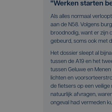
"Werken starten b
Als alles normaal verloop
aan de N58. Volgens burg
broodnodig, want er zijn 
gebeurd, soms ook met do
Het dossier sleept al bij
tussen de A19 en het tw
tussen Geluwe en Menen 
lichten en voorsorteerstr
de fietsers op een veilig
natuurlijk afvragen, ware
ongeval had vermeden ku