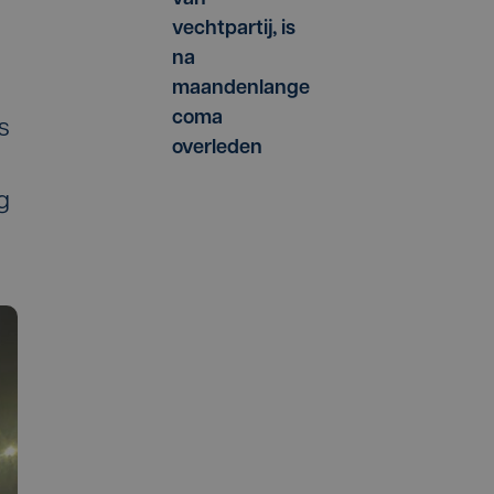
vechtpartij, is
na
maandenlange
coma
s
overleden
g