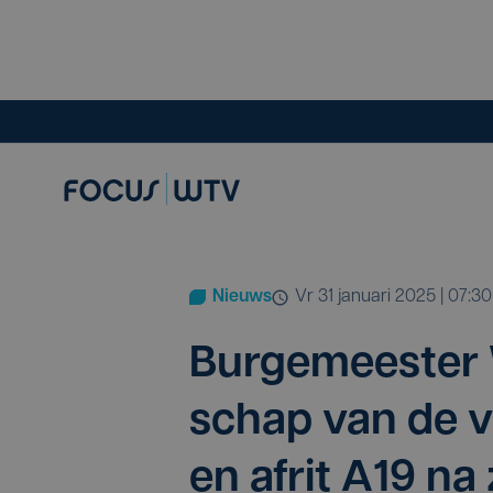
Nieuws
vr 31 januari 2025 | 07:30
Bur­ge­mees­ter
schap van de ver
en afrit
A
19
na 