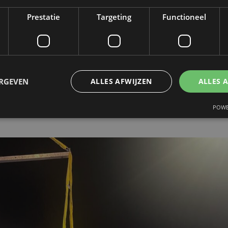
agiers liepen zware verwondingen op en werde
Prestatie
Targeting
Functioneel
acht. In de bestelwagen raakten drie inzittend
en lichtgewond. Ook zij werden voor verzorgi
.
ERGEVEN
ALLES AFWIJZEN
ALLES 
keersdeskundige aan, omdat de omstandighed
ren.
POWE