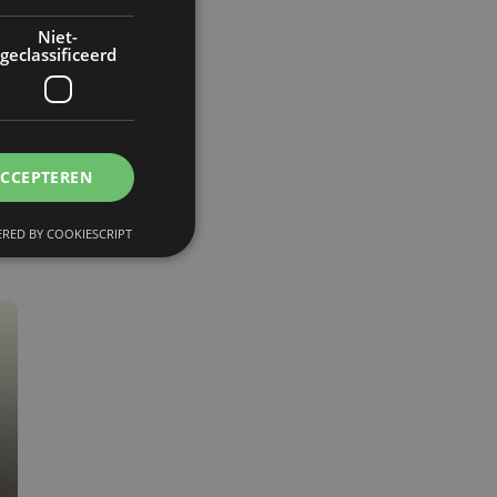
n
Niet-
geclassificeerd
en
ng
ACCEPTEREN
en
RED BY COOKIESCRIPT