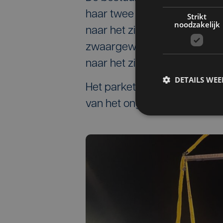
haar twee vrouwelijke pass
Strikt
noodzakelijk
naar het ziekenhuis overgebr
zwaargewond en drie person
naar het ziekenhuis gebracht
DETAILS WE
Het parket stelde geen ver
van het ongeval duidelijk wa