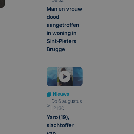
09:32
Man en vrouw
dood
aangetroffen
in woning in
Sint-Pieters
Brugge
Nieuws
do 6 augustus
| 21:30
Yaro (19),
slachtoffer
van