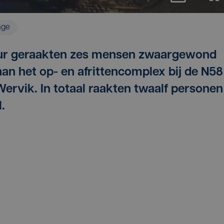
age
uur geraakten zes mensen zwaargewond
aan het op- en afrittencomplex bij de N58
Wervik. In totaal raakten twaalf personen
.