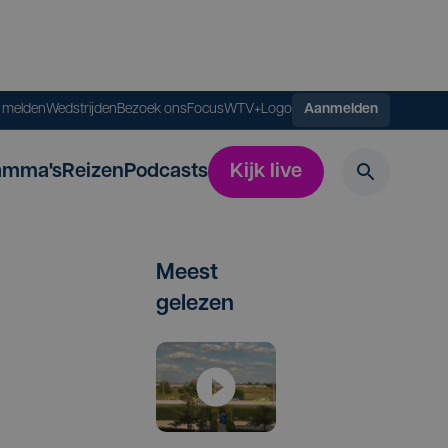
s melden
Wedstrijden
Bezoek ons
FocusWTV+
Logo
Aanmelden
amma's
Reizen
Podcasts
Kijk live
Meest
gelezen