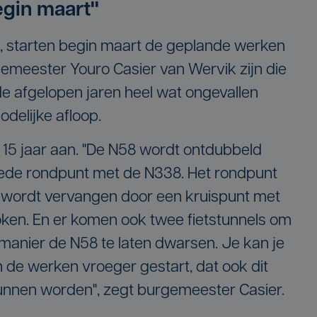
egin maart"
t, starten begin maart de geplande werken
emeester Youro Casier van Wervik zijn die
de afgelopen jaren heel wat ongevallen
delijke afloop.
na 15 jaar aan. "De N58 wordt ontdubbeld
eede rondpunt met de N338. Het rondpunt
wordt vervangen door een kruispunt met
oken. En er komen ook twee fietstunnels om
e manier de N58 te laten dwarsen. Je kan je
n de werken vroeger gestart, dat ook dit
nnen worden", zegt burgemeester Casier.