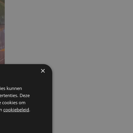
×
kies kunnen
ertenties. Deze
he cookies om
n
cookiebeleid
.