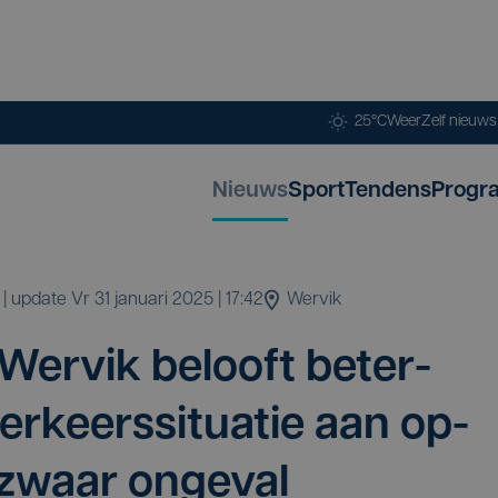
25°C
Weer
Zelf nieuw
Nieuws
Sport
Tendens
Progr
| update
vr 31 januari 2025 | 17:42
Wervik
 Wer­vik belooft beter­
­keers­si­tu­a­tie aan op-
zwaar ongeval