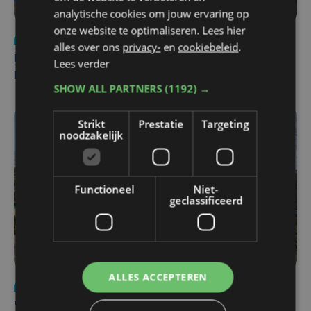
analytische cookies om jouw ervaring op
onze website te optimaliseren. Lees hier
Nieuws
di 4 augustus | 09:32
alles over ons
privacy-
en
cookiebeleid
.
Man en vrouw dood aangetroffen in woning in Sint-
Lees verder
Pieters Brugge
SHOW ALL PARTNERS
(1192) →
Strikt
Prestatie
Targeting
noodzakelijk
Functioneel
Niet-
geclassificeerd
ALLES ACCEPTEREN
Nieuws
wo 5 augustus | 11:57
Vier Oostendse gynaecologen versterken dienst in AZ