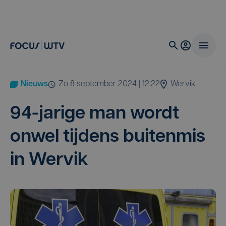
Nieuws
zo 8 september 2024 | 12:22
Wervik
94
-jari­ge man wordt
onwel tij­dens bui­ten­mis
in Wervik