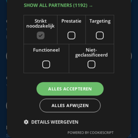
SHOW ALL PARTNERS
(1192) →
Strikt
Prestatie
Targeting
Over ons
noodzakelijk
Ontdek hier alle info over onze geschiedenis, redactie,
programma's en mogelijkheden om te adverteren.
Functioneel
Niet-
geclassificeerd
Meer info
Onze apps
Volg Focus & WTV op je smartphone, tablet of smart TV.
ALLES ACCEPTEREN
ALLES AFWIJZEN
IOS
Android
Smart TV
DETAILS WEERGEVEN
Nieuwsbrief
POWERED BY COOKIESCRIPT
Schrijf je in voor de dagelijkse nieuwsbrief van Focus en WTV met