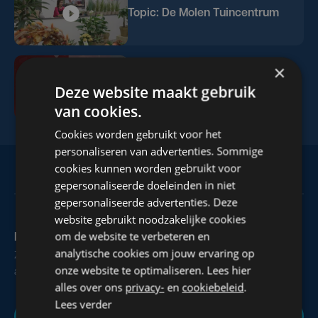
Topic: De Molen Tuincentrum
×
Topic: Lumi Architectural
Deze website maakt gebruik
Lighting
van cookies.
Cookies worden gebruikt voor het
personaliseren van advertenties. Sommige
cookies kunnen worden gebruikt voor
gepersonaliseerde doeleinden in niet
gepersonaliseerde advertenties. Deze
website gebruikt noodzakelijke cookies
om de website te verbeteren en
Maak zelf het nieuws
analytische cookies om jouw ervaring op
Zie of hoor je iets dat interessant is voor alle West-Vlamingen,
onze website te optimaliseren. Lees hier
aarzel dan niet om ons te contacteren.
alles over ons
privacy-
en
cookiebeleid
.
Lees verder
Nieuws melden