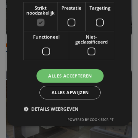
Strikt
Prestatie
Targeting
noodzakelijk
Functioneel
Niet-
geclassificeerd
Programma's
za 4 oktober | 12:00
T'Jonck Rudy - Alu-products
ALLES ACCEPTEREN
ALLES AFWIJZEN
DETAILS WEERGEVEN
POWERED BY COOKIESCRIPT