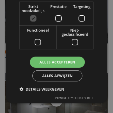
Strikt
Prestatie
Targeting
noodzakelijk
Functioneel
Niet-
geclassificeerd
Programma's
za 4 oktober | 12:00
T'Jonck Rudy - Alu-products
ALLES ACCEPTEREN
ALLES AFWIJZEN
DETAILS WEERGEVEN
POWERED BY COOKIESCRIPT