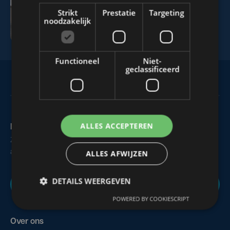
Strikt
Prestatie
Targeting
AZ Tegels
noodzakelijk
Functioneel
Niet-
geclassificeerd
ALLES ACCEPTEREN
Maak zelf het nieuws
Zie of hoor je iets dat interessant is voor alle West-Vlamingen,
aarzel dan niet om ons te contacteren.
ALLES AFWIJZEN
DETAILS WEERGEVEN
Nieuws melden
POWERED BY COOKIESCRIPT
Over ons