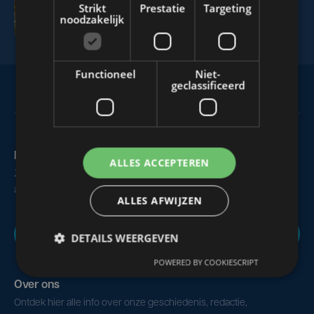
Strikt
Prestatie
Targeting
Tendens 4 april 2026
noodzakelijk
Functioneel
Niet-
geclassificeerd
Maak zelf het nieuws
ALLES ACCEPTEREN
Zie of hoor je iets dat interessant is voor alle West-Vlamingen,
aarzel dan niet om ons te contacteren.
ALLES AFWIJZEN
Nieuws melden
DETAILS WEERGEVEN
POWERED BY COOKIESCRIPT
Over ons
Ontdek hier alle info over onze geschiedenis, redactie,