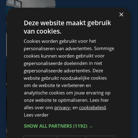
×
Tendens 2 mei 2026
Deze website maakt gebruik
van cookies.
Cookies worden gebruikt voor het
Tendens 25 april 2026
personaliseren van advertenties. Sommige
cookies kunnen worden gebruikt voor
gepersonaliseerde doeleinden in niet
gepersonaliseerde advertenties. Deze
Tendens 18 april 2026
website gebruikt noodzakelijke cookies
om de website te verbeteren en
analytische cookies om jouw ervaring op
onze website te optimaliseren. Lees hier
alles over ons
privacy-
en
cookiebeleid
.
Tendens 11 april 2026
Lees verder
SHOW ALL PARTNERS
(1192) →