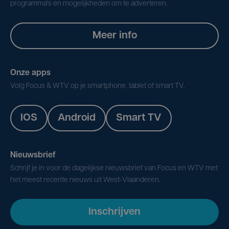
programma's en mogelijkheden om te adverteren.
Meer info
Onze apps
Volg Focus & WTV op je smartphone, tablet of smart TV.
IOS
Android
Smart TV
Nieuwsbrief
Schrijf je in voor de dagelijkse nieuwsbrief van Focus en WTV met
het meest recente nieuws uit West-Vlaanderen.
Inschrijven