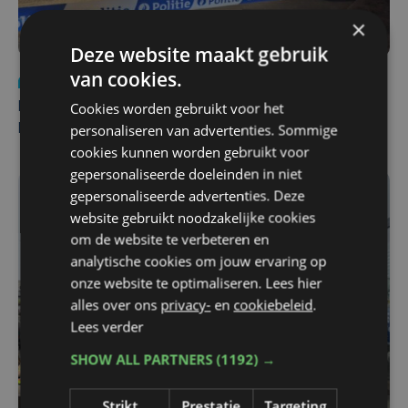
×
Deze website maakt gebruik
van cookies.
Nieuws
di 4 augustus | 09:32
Cookies worden gebruikt voor het
Man en vrouw dood aangetroffen in woning in Sint-
personaliseren van advertenties. Sommige
Pieters Brugge
cookies kunnen worden gebruikt voor
gepersonaliseerde doeleinden in niet
gepersonaliseerde advertenties. Deze
website gebruikt noodzakelijke cookies
om de website te verbeteren en
analytische cookies om jouw ervaring op
onze website te optimaliseren. Lees hier
alles over ons
privacy-
en
cookiebeleid
.
Lees verder
SHOW ALL PARTNERS
(1192) →
Strikt
Prestatie
Targeting