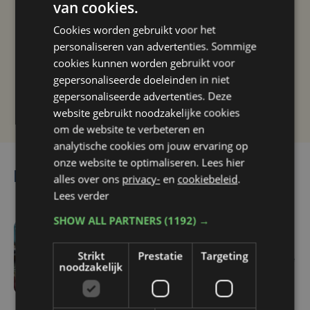
van cookies.
Taalfout opgemerkt?
Cookies worden gebruikt voor het
Heb je een taal- of schrijffout opgemerkt in dit
personaliseren van advertenties. Sommige
artikel?
cookies kunnen worden gebruikt voor
gepersonaliseerde doeleinden in niet
gepersonaliseerde advertenties. Deze
Laat het ons weten
website gebruikt noodzakelijke cookies
om de website te verbeteren en
analytische cookies om jouw ervaring op
onze website te optimaliseren. Lees hier
Lees ook
alles over ons
privacy-
en
cookiebeleid
.
Lees verder
SHOW ALL PARTNERS
(1192) →
wo 22 juli | 11:50
Strikt
Prestatie
Targeting
Zomersolden bij Sleeplife
noodzakelijk
Roeselare en Wevelgem