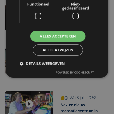
Functioneel
Niet-
geclassificeerd
za 18 juli | 11:23
Diemas: bakkersfamilie
met een liefde voor de
zee
ALLES ACCEPTEREN
ALLES AFWIJZEN
za 18 juli
Zomersolden bij Sleeplife
DETAILS WEERGEVEN
in Brugge-Zedelgem en
POWERED BY COOKIESCRIPT
Oostende
wo 8 juli | 10:52
Nexus: nieuw
recreatiecentrum in