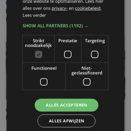
onze website te optimaliseren. Lees hier
Mobiliteit
do 14 februari 2019
alles over ons
privacy-
en
cookiebeleid
.
Partners samen in zee voor maritieme
Lees verder
beroepsopleiding
SHOW ALL PARTNERS
(1192) →
Strikt
Prestatie
Targeting
noodzakelijk
Functioneel
Niet-
geclassificeerd
ALLES ACCEPTEREN
Mobiliteit
ma 26 november 2018
Baggerwerken in de IJzer voor pleziervaart
ALLES AFWIJZEN