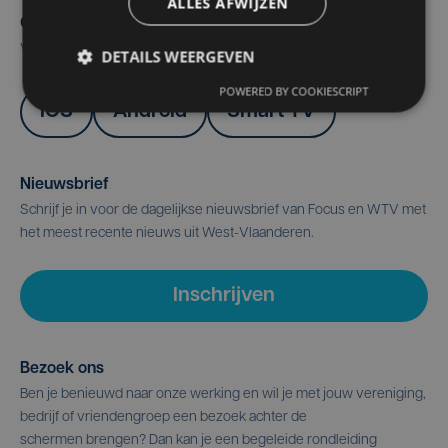
ALLES AFWIJZEN
Onze apps
Volg Focus & WTV op je smartphone, tablet of smart TV.
DETAILS WEERGEVEN
POWERED BY COOKIESCRIPT
IOS
Android
Smart TV
Nieuwsbrief
Schrijf je in voor de dagelijkse nieuwsbrief van Focus en WTV met
het meest recente nieuws uit West-Vlaanderen.
Inschrijven
Bezoek ons
Ben je benieuwd naar onze werking en wil je met jouw vereniging,
bedrijf of vriendengroep een bezoek achter de
schermen brengen? Dan kan je een begeleide rondleiding