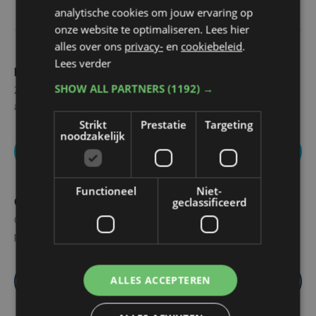
analytische cookies om jouw ervaring op
onze website te optimaliseren. Lees hier
alles over ons
privacy-
en
cookiebeleid
.
Lees verder
Maak zelf het nieuws
SHOW ALL PARTNERS
(1192) →
Zie of hoor je iets dat interessant is voor alle West-Vlamingen,
aarzel dan niet om ons te contacteren.
Strikt
Prestatie
Targeting
noodzakelijk
Nieuws melden
Functioneel
Niet-
geclassificeerd
Over ons
Ontdek hier alle info over onze geschiedenis, redactie,
programma's en mogelijkheden om te adverteren.
ALLES ACCEPTEREN
Meer info