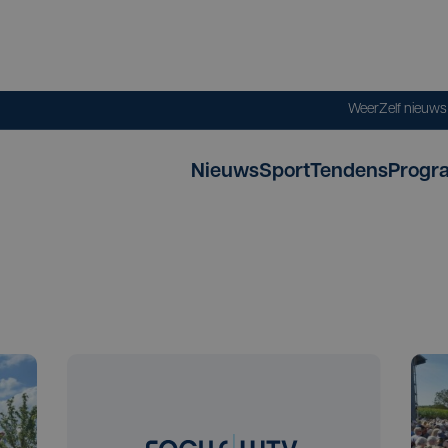
Weer
Zelf nieuw
Nieuws
Sport
Tendens
Progr