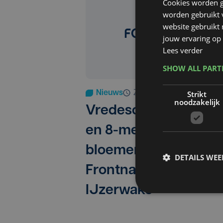
Cookies worden g
worden gebruikt v
website gebruikt
jouw ervaring op 
Lees verder
SHOW ALL PAR
Nieuws
za 27 augustus 2022
Strikt
noodzakelijk
Vredescollectief Iepe
en 8-meicoalitie leg
bloemen neer tegen
DETAILS WE
Frontnacht en
IJzerwake