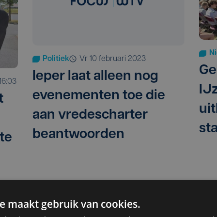
N
Politiek
vr 10 februari 2023
Ge
Ieper laat alleen nog
16:03
IJ
evenementen toe die
t
ui
aan vredescharter
st
beantwoorden
te
e maakt gebruik van cookies.