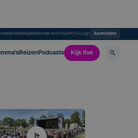
s melden
Wedstrijden
Bezoek ons
FocusWTV+
Logo
Aanmelden
amma's
Reizen
Podcasts
Kijk live