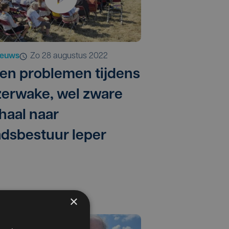
ieuws
zo 28 augustus 2022
en problemen tijdens
zerwake, wel zware
thaal naar
adsbestuur Ieper
×