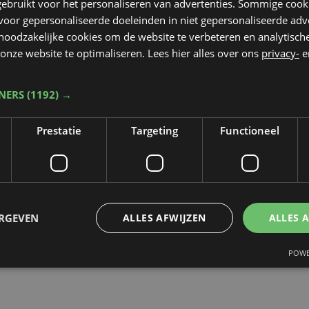
ebruikt voor het personaliseren van advertenties. Sommige coo
oor gepersonaliseerde doeleinden in niet gepersonaliseerde adv
 noodzakelijke cookies om de website te verbeteren en analytisc
onze website te optimaliseren. Lees hier alles over ons
privacy-
e
TNERS
(1192) →
Nieuws
za 27 augustus 2022
Prestatie
Targeting
Functioneel
r
Geen incidenten op dag
Po
gen
van afgelaste
Mu
Frontnacht in Ieper
Fr
ERGEVEN
ALLES AFWIJZEN
ALLES 
to
POWE