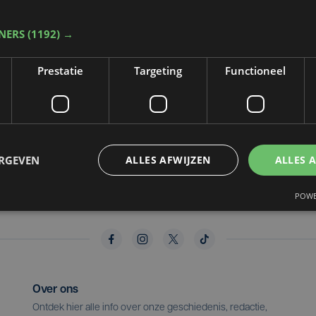
TNERS
(1192) →
Prestatie
Targeting
Functioneel
Politiek
do 14 januari 2016
ACV stopt campagne
met vals aanslagbiljet
ERGEVEN
ALLES AFWIJZEN
ALLES 
POWE
Over ons
Ontdek hier alle info over onze geschiedenis, redactie,