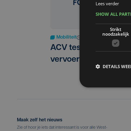
Lees verder
SHOW ALL PAR
Strikt
noodzakelijk
Mobiliteit
do 16 juni 2016
ACV test openbaar
vervoer in Westhoek
DETAILS WE
Maak zelf het nieuws
Zie of hoor je iets dat interessant is voor alle West-