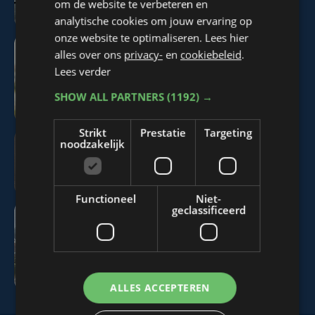
om de website te verbeteren en
analytische cookies om jouw ervaring op
onze website te optimaliseren. Lees hier
alles over ons
privacy-
en
cookiebeleid
.
Lees verder
Warenhuisoorlog
SHOW ALL PARTNERS
(1192) →
Strikt
Prestatie
Targeting
noodzakelijk
De innovatieve landbouwsector
Functioneel
Niet-
geclassificeerd
Vooruitblik op de West-
Vlaamse economie
ALLES ACCEPTEREN