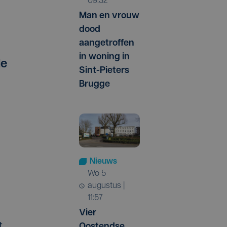
09:32
Man en vrouw
dood
aangetroffen
in woning in
de
Sint-Pieters
Brugge
Nieuws
wo 5
augustus |
11:57
Vier
t
Oostendse