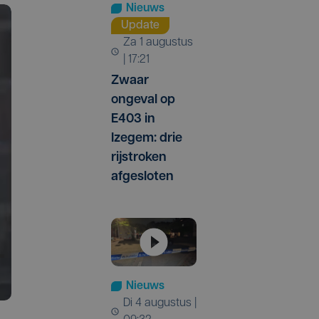
Nieuws
Update
za 1 augustus
| 17:21
Zwaar
ongeval op
E403 in
Izegem: drie
rijstroken
afgesloten
Nieuws
di 4 augustus |