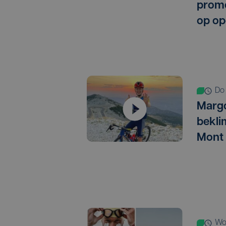
promo
op op
d
Marg
bekli
Mont
w