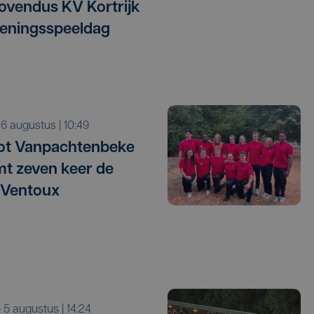
vendus KV Kortrijk
eningsspeeldag
o 6 augustus | 10:49
ot Vanpachtenbeke
mt zeven keer de
 Ventoux
o 5 augustus | 14:24