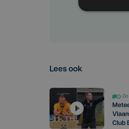
Lees ook
d
Metee
Vlaam
Club 