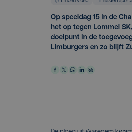
Embed video
Bestel report
Op speeldag 15 in de Ch
het op tegen Lommel SK,
doelpunt in de toegevoeg
Limburgers en zo blijft 
De ploeg uit Waregem kwam 