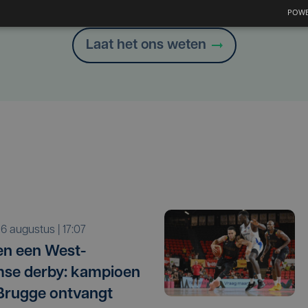
Heb je een taal- of schrijffout opgemerkt in dit artikel?
POWE
Laat het ons weten
o 6 augustus | 17:07
n een West-
se derby: kampioen
Brugge ontvangt