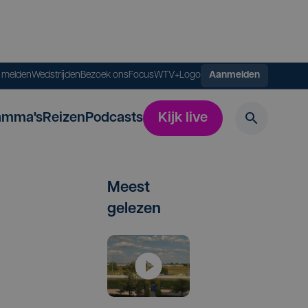
s melden
Wedstrijden
Bezoek ons
FocusWTV+
Logo
Aanmelden
amma's
Reizen
Podcasts
Kijk live
Meest
gelezen