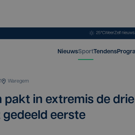
25°C
Weer
Zelf nieuw
Nieuws
Sport
Tendens
Progr
1
Waregem
 pakt in extre­mis de drie
ft gedeeld eerste