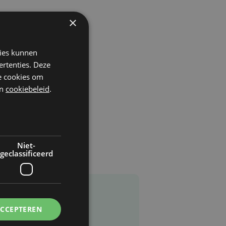
×
kies kunnen
ertenties. Deze
he cookies om
n
cookiebeleid
.
Niet-
geclassificeerd
ACCEPTEREN