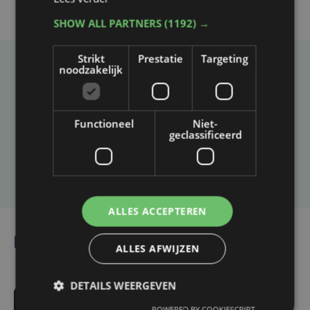
SHOW ALL PARTNERS
(1192) →
Strikt
Prestatie
Targeting
noodzakelijk
Taalfout opgemerkt?
Heb je een taal- of schrijffout opgemerkt in dit
artikel?
Functioneel
Niet-
geclassificeerd
Laat het ons weten
ALLES ACCEPTEREN
Lees ook
ALLES AFWIJZEN
DETAILS WEERGEVEN
5 uur geleden
POWERED BY COOKIESCRIPT