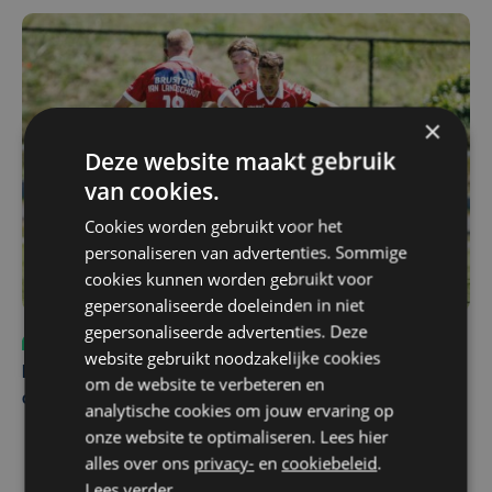
×
Deze website maakt gebruik
van cookies.
Cookies worden gebruikt voor het
personaliseren van advertenties. Sommige
cookies kunnen worden gebruikt voor
gepersonaliseerde doeleinden in niet
gepersonaliseerde advertenties. Deze
Sport
vr 31 juli | 12:46
website gebruikt noodzakelijke cookies
Net voor kraker tegen Essevee: match van KV Kortrijk
om de website te verbeteren en
op Anderlecht uitgesteld door Europees voetbal
analytische cookies om jouw ervaring op
onze website te optimaliseren. Lees hier
alles over ons
privacy-
en
cookiebeleid
.
Lees verder