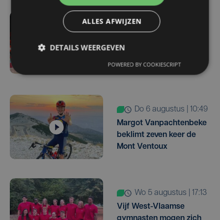
ALLES AFWIJZEN
3 uur geleden
BNXT League : Kortrijk
DETAILS WEERGEVEN
haalt Britse spelverdeler
Amin Adamu aan boord
POWERED BY COOKIESCRIPT
do 6 augustus | 10:49
Margot Vanpachtenbeke
beklimt zeven keer de
Mont Ventoux
wo 5 augustus | 17:13
Vijf West-Vlaamse
gymnasten mogen zich