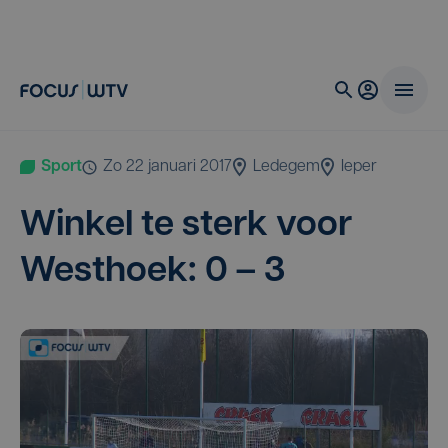
Sport
zo 22 januari 2017
Ledegem
Ieper
Win­kel te sterk voor
West­hoek:
0
–
3