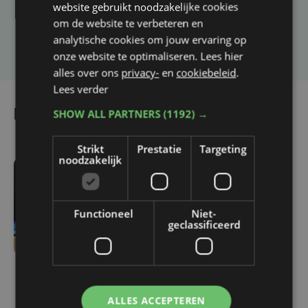
website gebruikt noodzakelijke cookies
om de website te verbeteren en
Laat het ons weten
analytische cookies om jouw ervaring op
onze website te optimaliseren. Lees hier
alles over ons
privacy-
en
cookiebeleid
.
Lees verder
SHOW ALL PARTNERS
(1192) →
Lees ook
Strikt
Prestatie
Targeting
noodzakelijk
1 uur geleden
Meteen een West-
Functioneel
Niet-
Vlaamse derby:
geclassificeerd
kampioen Club Brugge
ontvangt promovendus
KV Kortrijk op
openingsspeeldag
ALLES ACCEPTEREN