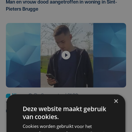
Man en vrouw dood aangetroffen in woning in Sint-
Pieters Brugge
Nieuws
do 6 augustus | 21:30
×
Yaro (19), slachtoffer van vechtpartij, is na
Deze website maakt gebruik
maandenlange coma overleden
van cookies.
Cookies worden gebruikt voor het