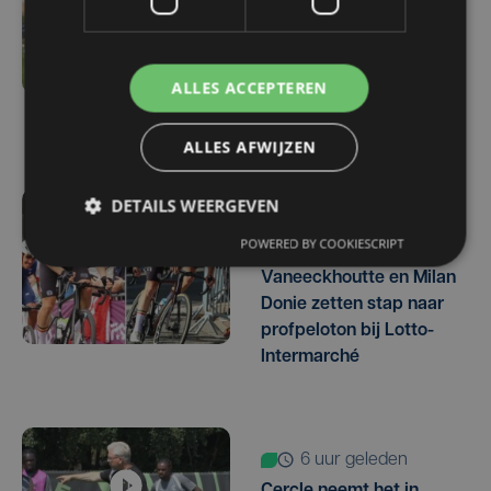
1 uur geleden
Zulte Waregem start
tegen Racing Genk:
ALLES ACCEPTEREN
"Waarom zou ik onze
ambitie beperken?"
ALLES AFWIJZEN
DETAILS WEERGEVEN
1 uur geleden
POWERED BY COOKIESCRIPT
West-Vlamingen Victor
Vaneeckhoutte en Milan
Donie zetten stap naar
profpeloton bij Lotto-
Intermarché
6 uur geleden
Cercle neemt het in