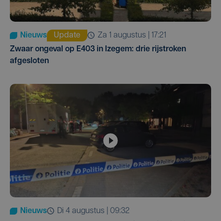
Nieuws
Update
za 1 augustus | 17:21
Zwaar ongeval op E403 in Izegem: drie rijstroken
afgesloten
Nieuws
di 4 augustus | 09:32