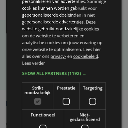
personaliseren van advertenties. Sommige
cookies kunnen worden gebruikt voor
gepersonaliseerde doeleinden in niet
gepersonaliseerde advertenties. Deze
website gebruikt noodzakelijke cookies
Taalfout opgemerkt?
om de website te verbeteren en
analytische cookies om jouw ervaring op
Heb je een taal- of schrijffout opgemerkt in dit
onze website te optimaliseren. Lees hier
artikel?
alles over ons
privacy-
en
cookiebeleid
.
Lees verder
Laat het ons weten
SHOW ALL PARTNERS
(1192) →
Strikt
Prestatie
Targeting
noodzakelijk
Lees ook
Functioneel
Niet-
geclassificeerd