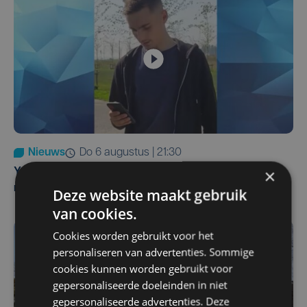
Nieuws
do 6 augustus | 21:30
×
Yaro (19), slachtoffer van vechtpartij, is na
maandenlange coma overleden
Deze website maakt gebruik
van cookies.
Cookies worden gebruikt voor het
personaliseren van advertenties. Sommige
cookies kunnen worden gebruikt voor
gepersonaliseerde doeleinden in niet
gepersonaliseerde advertenties. Deze