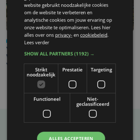
website gebruikt noodzakelijke cookies
om de website te verbeteren en
analytische cookies om jouw ervaring op
onze website te optimaliseren. Lees hier
alles over ons
privacy-
en
cookiebeleid
.
Nieuws
wo 5 augustus | 11:57
Lees verder
Vier Oostendse gynaecologen versterken dienst in AZ
SHOW ALL PARTNERS
(1192) →
West, dat ook een nieuwe voltijdse gynaecoloog
verwelkomt
Strikt
Prestatie
Targeting
noodzakelijk
Functioneel
Niet-
geclassificeerd
Taalfout opgemerkt?
Heb je een taal- of schrijffout opgemerkt in dit
ALLES ACCEPTEREN