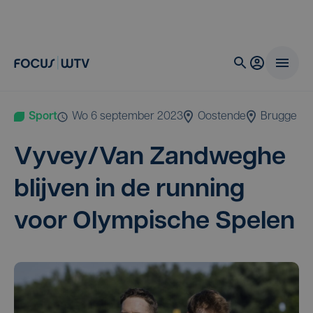
Sport
wo 6 september 2023
Oostende
Brugge
Vyvey/​Van Zand­weg­he
blij­ven in de run­ning
voor Olym­pi­sche Spelen