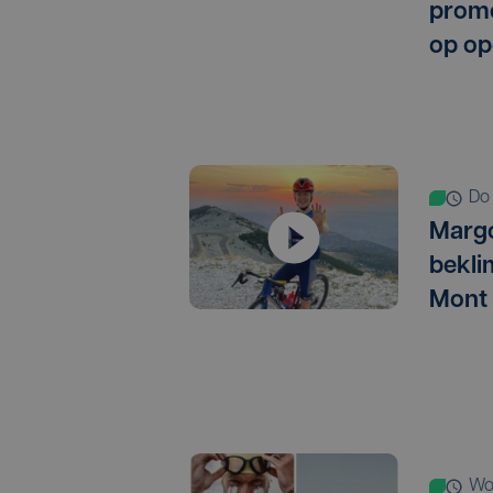
promo
op op
d
Marg
bekli
Mont
w