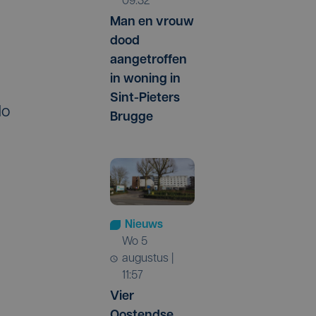
09:32
Man en vrouw
dood
aangetroffen
in woning in
Sint-Pieters
do
Brugge
Nieuws
wo 5
augustus |
11:57
Vier
Oostendse