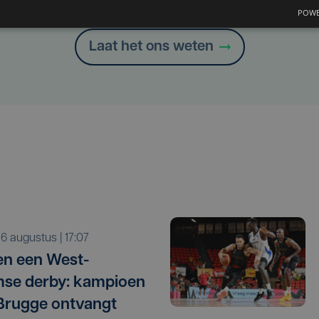
Heb je een taal- of schrijffout opgemerkt in dit artikel?
POWE
Laat het ons weten
o 6 augustus | 17:07
n een West-
se derby: kampioen
Brugge ontvangt