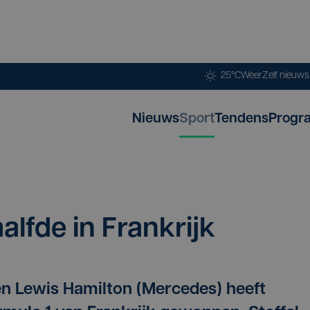
25°C
Weer
Zelf nieuw
Nieuws
Sport
Tendens
Progr
alf­de in Frankrijk
n Lewis Hamilton (Mercedes) heeft