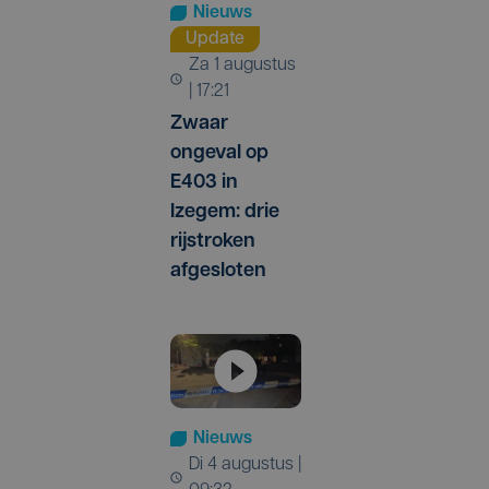
Nieuws
Update
za 1 augustus
| 17:21
Zwaar
ongeval op
E403 in
Izegem: drie
rijstroken
afgesloten
n
Nieuws
di 4 augustus |