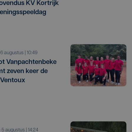
vendus KV Kortrijk
eningsspeeldag
o 6 augustus | 10:49
ot Vanpachtenbeke
mt zeven keer de
 Ventoux
o 5 augustus | 14:24