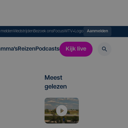
s melden
Wedstrijden
Bezoek ons
FocusWTV+
Logo
Aanmelden
amma's
Reizen
Podcasts
Kijk live
Meest
gelezen