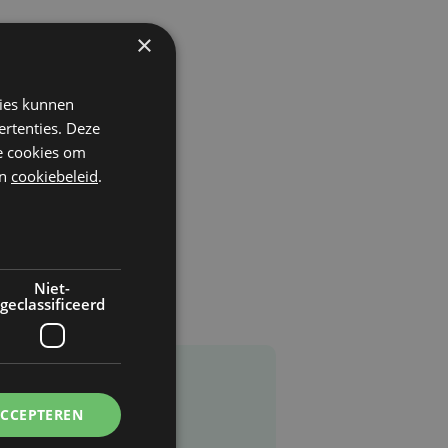
×
kies kunnen
ertenties. Deze
he cookies om
n
cookiebeleid
.
Niet-
geclassificeerd
ACCEPTEREN