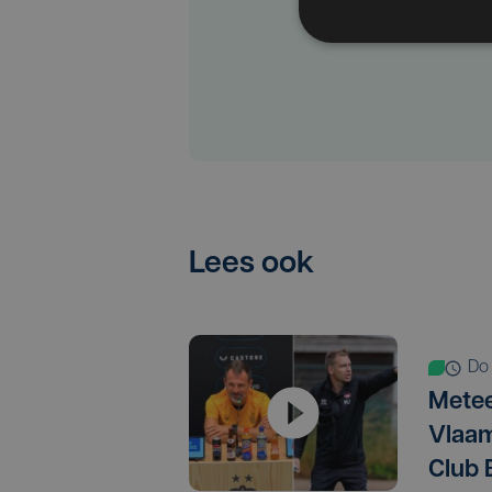
Lees ook
d
Metee
Vlaam
Club 