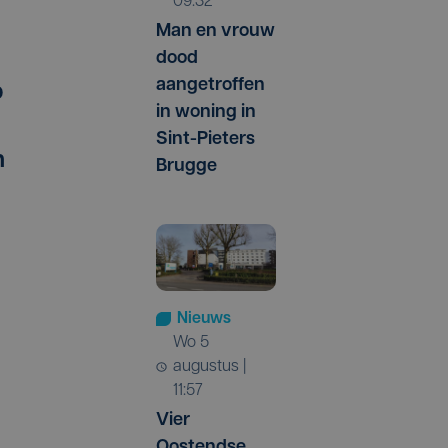
09:32
Man en vrouw
dood
aangetroffen
p
in woning in
Sint-Pieters
n
Brugge
Nieuws
wo 5
augustus |
11:57
Vier
Oostendse