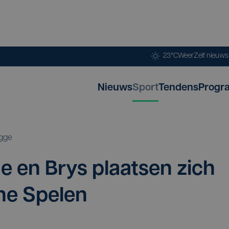
23°C
Weer
Zelf nieuw
Nieuws
Sport
Tendens
Progr
gge
 en Brys plaat­sen zich
che Spelen