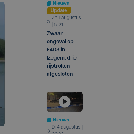
Nieuws
Update
za 1 augustus
| 17:21
Zwaar
ongeval op
E403 in
Izegem: drie
rijstroken
afgesloten
Nieuws
di 4 augustus |