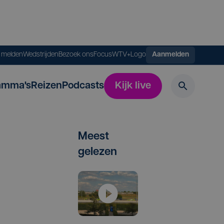
s melden
Wedstrijden
Bezoek ons
FocusWTV+
Logo
Aanmelden
amma's
Reizen
Podcasts
Kijk live
Meest
gelezen