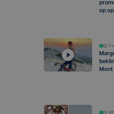
promo
op op
5
Marg
bekli
Mont
w