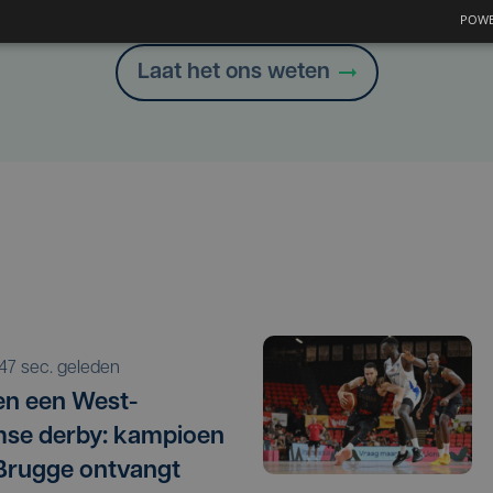
Heb je een taal- of schrijffout opgemerkt in dit artikel?
POWE
Laat het ons weten
447 sec. geleden
n een West-
se derby: kampioen
Brugge ontvangt