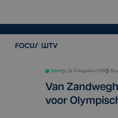
Sport
za 31 augustus 2019
Bru
Van Zand­weg­he
voor Olym­pi­s