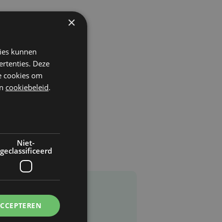
×
kies kunnen
ertenties. Deze
he cookies om
n
cookiebeleid
.
Niet-
geclassificeerd
ACCEPTEREN