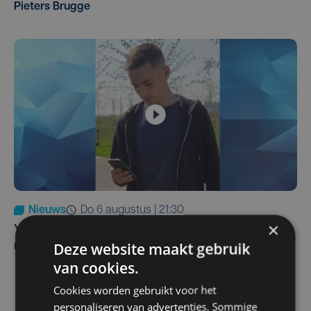
Pieters Brugge
Nieuws
do 6 augustus | 21:30
×
Yaro (19), slachtoffer van vechtpartij, is na
Deze website maakt gebruik
maandenlange coma overleden
van cookies.
Cookies worden gebruikt voor het
personaliseren van advertenties. Sommige