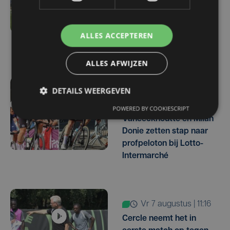
Zulte Waregem start
tegen Racing Genk:
"Waarom zou ik onze
ALLES ACCEPTEREN
ambitie beperken?"
ALLES AFWIJZEN
DETAILS WEERGEVEN
6 uur geleden
West-Vlamingen Victor
POWERED BY COOKIESCRIPT
Vaneeckhoutte en Milan
Donie zetten stap naar
profpeloton bij Lotto-
Intermarché
vr 7 augustus | 11:16
Cercle neemt het in