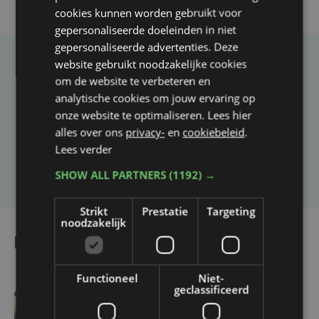
cookies kunnen worden gebruikt voor
gepersonaliseerde doeleinden in niet
gepersonaliseerde advertenties. Deze
website gebruikt noodzakelijke cookies
Taalfout opgemerkt?
om de website te verbeteren en
Heb je een taal- of schrijffout opgemerkt in dit
analytische cookies om jouw ervaring op
onze website te optimaliseren. Lees hier
artikel?
alles over ons
privacy-
en
cookiebeleid
.
Lees verder
Laat het ons weten
SHOW ALL PARTNERS
(1192) →
Strikt
Prestatie
Targeting
noodzakelijk
Lees ook
Functioneel
Niet-
geclassificeerd
6 uur geleden