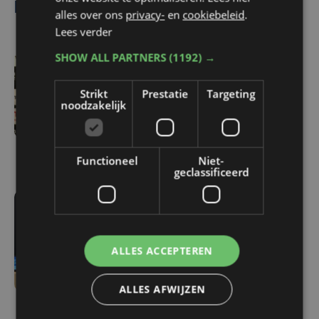
Lees ook
alles over ons
privacy-
en
cookiebeleid
.
Lees verder
SHOW ALL PARTNERS
(1192) →
-4704 sec. geleden
Strikt
Prestatie
Targeting
Cercle neemt het in
noodzakelijk
eerste match op tegen
Standard: "Er heerst wat
opwinding"
Functioneel
Niet-
geclassificeerd
do 6 augustus | 17:07
Meteen een West-
Vlaamse derby:
ALLES ACCEPTEREN
kampioen Club Brugge
ontvangt promovendus
ALLES AFWIJZEN
KV Kortrijk op
openingsspeeldag