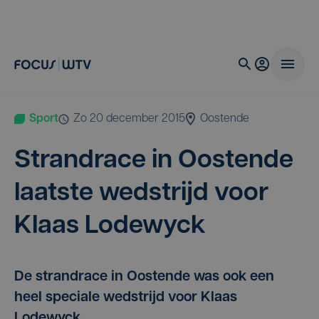
Sport
zo 20 december 2015
Oostende
Strand­ra­ce in Oos­ten­de
laat­ste wed­strijd voor
Klaas Lodewyck
De strandrace in Oostende was ook een
heel speciale wedstrijd voor Klaas
Lodewyck.