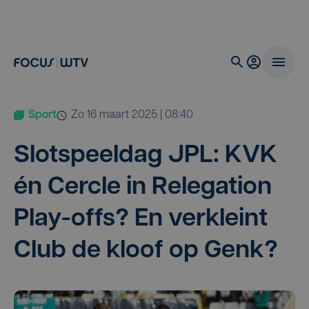
Sport
zo 16 maart 2025 | 08:40
Slot­speel­dag
JPL
:
KVK
én Cer­cle in Rele­ga­ti­on
Play-offs? En ver­kleint
Club de kloof op Genk?