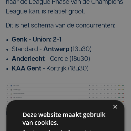
naar de League Phase van de Champions
League kan, is relatief groot.
Dit is het schema van de concurrenten:
Genk - Union: 2-1
Standard -
Antwerp
(13u30)
Anderlecht
- Cercle (18u30)
KAA Gent
- Kortrijk (18u30)
×
Deze website maakt gebruik
De stand bovenin na 29 speeldagen.
van cookies.