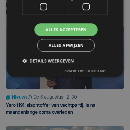
Man en vrouw dood aangetroffen in woning in Sint-
Pieters Brugge
ALLES ACCEPTEREN
ALLES AFWIJZEN
DETAILS WEERGEVEN
POWERED BY COOKIESCRIPT
Nieuws
do 6 augustus | 21:30
Yaro (19), slachtoffer van vechtpartij, is na
maandenlange coma overleden