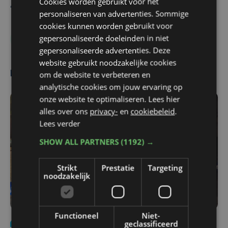
Cookies worden gebruikt voor het
De redactie
personaliseren van advertenties. Sommige
cookies kunnen worden gebruikt voor
gepersonaliseerde doeleinden in niet
KV Kortrijk
Club Brugge
Cercle Brugge
gepersonaliseerde advertenties. Deze
website gebruikt noodzakelijke cookies
Meest gelezen
om de website te verbeteren en
analytische cookies om jouw ervaring op
onze website te optimaliseren. Lees hier
alles over ons
privacy-
en
cookiebeleid
.
Lees verder
SHOW ALL PARTNERS
(1192) →
Strikt
Prestatie
Targeting
noodzakelijk
Functioneel
Niet-
geclassificeerd
Nieuws
di 4 augustus | 09:32