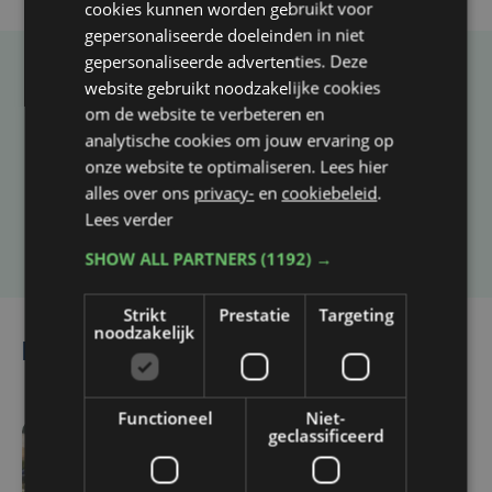
cookies kunnen worden gebruikt voor
gepersonaliseerde doeleinden in niet
gepersonaliseerde advertenties. Deze
website gebruikt noodzakelijke cookies
Taalfout opgemerkt?
om de website te verbeteren en
Heb je een taal- of schrijffout opgemerkt in dit
analytische cookies om jouw ervaring op
artikel?
onze website te optimaliseren. Lees hier
alles over ons
privacy-
en
cookiebeleid
.
Lees verder
Laat het ons weten
SHOW ALL PARTNERS
(1192) →
Strikt
Prestatie
Targeting
noodzakelijk
Lees ook
Functioneel
Niet-
geclassificeerd
vr 7 augustus | 16:12
Zulte Waregem start