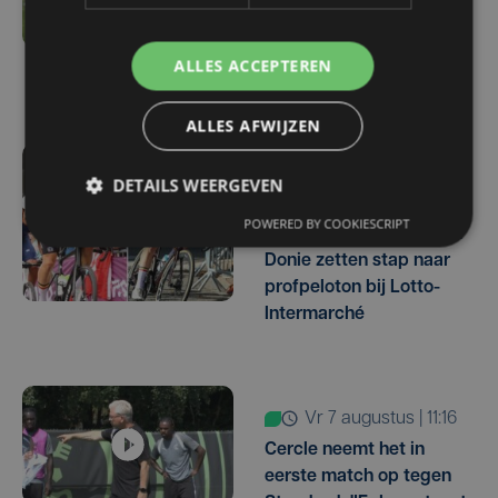
tegen Racing Genk:
"Waarom zou ik onze
ALLES ACCEPTEREN
ambitie beperken?"
ALLES AFWIJZEN
vr 7 augustus | 16:10
DETAILS WEERGEVEN
West-Vlamingen Victor
POWERED BY COOKIESCRIPT
Vaneeckhoutte en Milan
Donie zetten stap naar
profpeloton bij Lotto-
Intermarché
vr 7 augustus | 11:16
Cercle neemt het in
eerste match op tegen