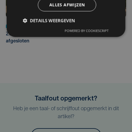
ALLES AFWIJZEN
DETAILS WEERGEVEN
Nieuws
Update
za 1 augustus | 17:21
POWERED BY COOKIESCRIPT
Zwaar ongeval op E403 in Izegem: drie rijstroken
afgesloten
Taalfout opgemerkt?
Heb je een taal- of schrijffout opgemerkt in dit
artikel?