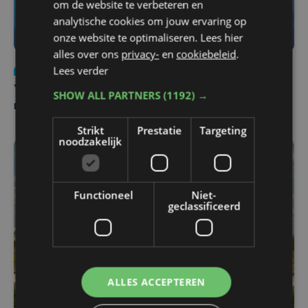
om de website te verbeteren en
analytische cookies om jouw ervaring op
onze website te optimaliseren. Lees hier
alles over ons
privacy-
en
cookiebeleid
.
Lees verder
Nieuws
do 6 augustus | 21:30
Yaro (19), slachtoffer van vechtpartij, is na
SHOW ALL PARTNERS
(1192) →
maandenlange coma overleden
Strikt
Prestatie
Targeting
noodzakelijk
Functioneel
Niet-
geclassificeerd
ALLES ACCEPTEREN