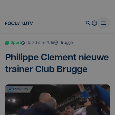
Sport
do 23 mei 2019
Brugge
Phi­lip­pe Cle­ment nieu­we
trai­ner Club Brugge